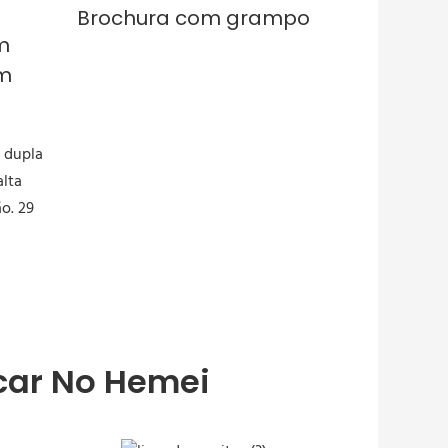
Brochura com grampo
m
m
car No Hemei