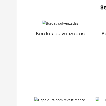
S
Bordas pulverizadas
B