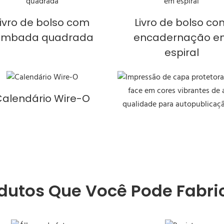
Livro de bolso com
Livro de bolso co
ombada quadrada
encadernação e
espiral
Calendário Wire-O
odutos Que Você Pode Fabri