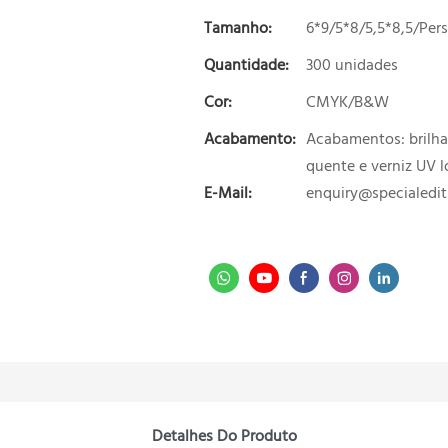
Tamanho:
6*9/5*8/5,5*8,5/Per
Quantidade:
300 unidades
Cor:
CMYK/B&W
Acabamento:
Acabamentos: brilha
quente e verniz UV l
E-Mail:
enquiry@specialedi
Detalhes Do Produto