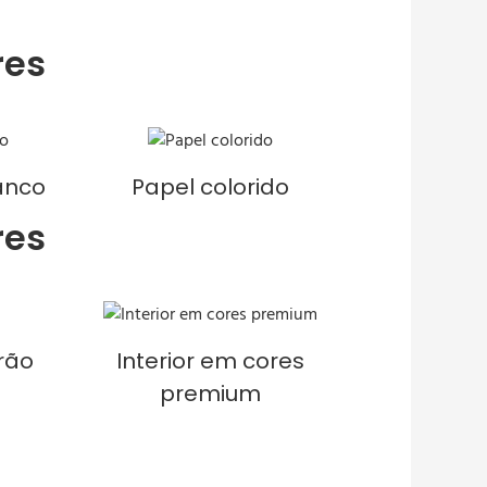
res
anco
Papel colorido
res
rão
Interior em cores
premium