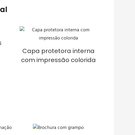
al
s
Capa protetora interna
com impressão colorida