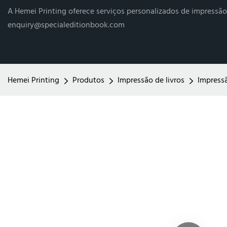
A Hemei Printing oferece serviços personalizados de impressã
enquiry@specialeditionbook.com
Hemei Printing
Produtos
Impressão de livros
Impressã