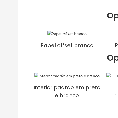
Op
Papel offset branco
P
Op
Interior padrão em preto
I
e branco