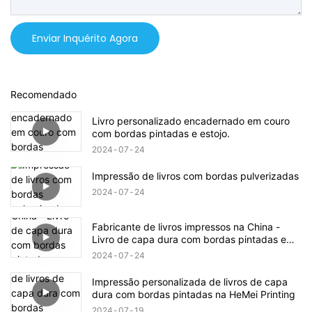
Enviar Inquérito Agora
Recomendado
Livro personalizado encadernado em couro
com bordas pintadas e estojo.
2024
07
24
Impressão de livros com bordas pulverizadas
2024
07
24
Fabricante de livros impressos na China -
Livro de capa dura com bordas pintadas e
sobrecapa com estampa metalizada.
2024
07
24
Impressão personalizada de livros de capa
dura com bordas pintadas na HeMei Printing
2024
07
19