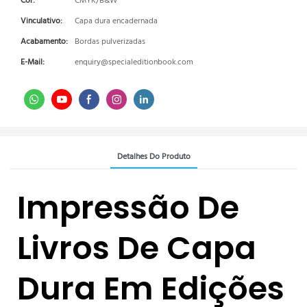
Cor:
CMYK/B&W
Vinculativo:
Capa dura encadernada
Acabamento:
Bordas pulverizadas
E-Mail:
enquiry@specialeditionbook.com
Detalhes Do Produto
Impressão De
Livros De Capa
Dura Em Edições