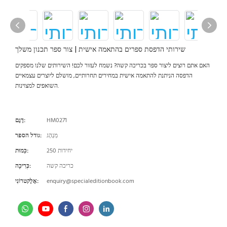
שירותי הדפסת ספרים בהתאמה אישית | צור ספר תכנון משלך
האם אתם רוצים ליצור ספר בכריכה קשה? נשמח לעזור לכם! השירותים שלנו מספקים
הדפסה הניתנת להתאמה אישית במחירים תחרותיים, מושלם ליוצרים עצמאיים
השואפים למצוינות.
HM0271
דֶגֶם:
מִנְהָג
גודל הספר:
250 יחידות
כַּמוּת:
כריכה קשה
כְּרִיכָה:
enquiry@specialeditionbook.com
אֶלֶקטרוֹנִי: