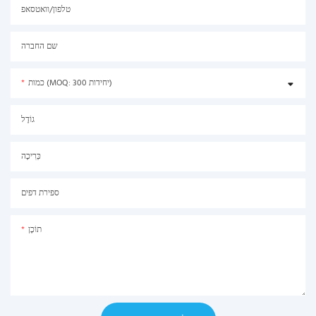
טלפון/וואטסאפ
שם החברה
כמות (MOQ: 300 יחידות)
גוֹדֶל
כְּרִיכָה
ספירת דפים
תוֹכֶן