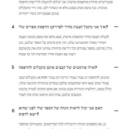
סטנדרטיים ומידות מותאמות אישית. אנו יכולים להיענות לדרישות הדפסה
מגוונות, כגון עיצוב פנים בצבע מלא או בשחור-לבן, סוגי נייר ומשקלים
שונים ואפשרויות גימור ייחודיות.
איך אני מקבל הצעת מחיר לפרויקט הדפסת ספרים שלי?
4
לקבלת הצעת מחיר מותאמת אישית, אנא מלאו את טופס בקשת הצעת
המחיר באתר האינטרנט שלנו, תוך מתן פרטים על הספר שלכם, כגון
גודל, פורמט, מספר עמודים וכל דרישה מיוחדת. צוותנו יבחן את בקשתכם
ויענה עם הצעת מחיר מפורטת תוך 12 שעות.
אילו פורמטים של קבצים אתם מקבלים להדפסה?
5
אנו מקבלים קבצי PDF מוכנים להדפסה הן עבור עמודי כריכה והן עבור
עמודי פנים. אנא ודאו שהקבצים שלכם עומדים בהנחיות ההגשה שלנו,
כולל עיצוב, רזולוציה והגדרות צבע נכונות. אם אתם זקוקים לעזרה בהכנת
הקבצים שלכם, צוות קדם הדפוס שלנו זמין לעזור.
האם אני יכול לראות הגהה של הספר שלי לפני שהוא
6
יוצא לדפוס?
כן, אנו מספקים הגהות דיגיטליות לכל הפרויקטים, ומבטיחים שהספר