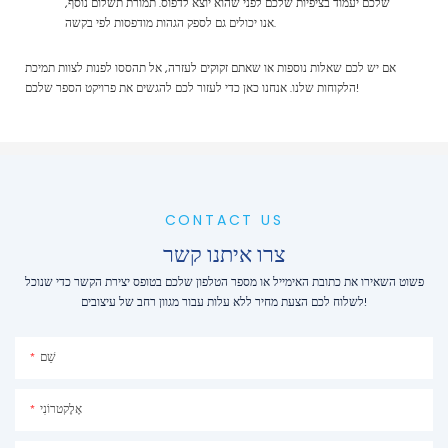
שלכם יעמוד בציפיות שלכם לפני שהוא יוצא לדפוס. תמורת תשלום נוסף,
אנו יכולים גם לספק הגהות מודפסות לפי בקשה.
אם יש לכם שאלות נוספות או שאתם זקוקים לעזרה, אל תהססו לפנות לצוות תמיכת
הלקוחות שלנו. אנחנו כאן כדי לעזור לכם להגשים את פרויקט הספר שלכם!
CONTACT US
צרו איתנו קשר
פשוט השאירו את כתובת האימייל או מספר הטלפון שלכם בטופס יצירת הקשר כדי שנוכל
לשלוח לכם הצעת מחיר ללא עלות עבור מגוון רחב של עיצובים!
שֵׁם
אֶלֶקטרוֹנִי