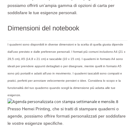
possiamo offrirti un'ampia gamma di opzioni di carta per
soddisfare le tue esigenze personali.
Dimensioni del notebook
I quaderni sono disponibili in diverse dimensioni e la scelta di quella giusta dipende
dall'uso previsto e dalle preferenze personali. I formati più comuni includono A4 (21 x
29,5 cm), A5 (14,8 x 21 cm) e tascabile (10 x 15 cm). I quaderni in formato A4 sono
ideali per prendere appunti dettagliati o per disegnare, mentre quelli in formato A5
sono più portatili e adatti all'uso in movimento. I quaderni tascabili sono compatti e
pratici, perfetti per annotare velocemente pensieri o idee. Considera lo scopo e la
funzionalità del tuo quaderno quando scegli la dimensione più adatta alle tue
esigenze.
Presso Hemei Printing, che si tratti di stampare quaderni o
agende, possiamo offrire formati personalizzati per soddisfare
le vostre esigenze specifiche.