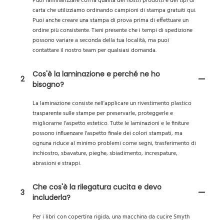
Puoi familiarizzare con la qualità dei nostri prodotti e dei tipi di
carta che utilizziamo ordinando campioni di stampa gratuiti qui.
Puoi anche creare una stampa di prova prima di effettuare un
ordine più consistente. Tieni presente che i tempi di spedizione
possono variare a seconda della tua località, ma puoi
contattare il nostro team per qualsiasi domanda.
Cos'è la laminazione e perché ne ho
2
bisogno?
La laminazione consiste nell'applicare un rivestimento plastico
trasparente sulle stampe per preservarle, proteggerle e
migliorarne l'aspetto estetico. Tutte le laminazioni e le finiture
possono influenzare l'aspetto finale dei colori stampati, ma
ognuna riduce al minimo problemi come segni, trasferimento di
inchiostro, sbavature, pieghe, sbiadimento, increspature,
abrasioni e strappi.
Che cos'è la rilegatura cucita e devo
3
includerla?
Per i libri con copertina rigida, una macchina da cucire Smyth