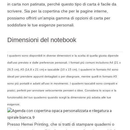
in carta non patinata, perché questo tipo di carta è facile da
scrivere. Sia per la copertina che per le pagine interne,
possiamo offrirti un'ampia gamma di opzioni di carta per
soddisfare le tue esigenze personali.
Dimensioni del notebook
I quaderni sono disponibili in diverse dimensioni e la scelta di quella giusta dipende
dall'uso previsto e dalle preferenze personali. I formati più comuni includono A4 (21 x
29,5 cm), A5 (14,8 x 21 cm) e tascabile (10 x 15 cm). I quaderni in formato A4 sono
ideali per prendere appunti dettagliati o per disegnare, mentre quelli in formato A5
sono più portatili e adatti all'uso in movimento. I quaderni tascabili sono compatti e
pratici, perfetti per annotare velocemente pensieri o idee. Considera lo scopo e la
funzionalità del tuo quaderno quando scegli la dimensione più adatta alle tue
esigenze.
Presso Hemei Printing, che si tratti di stampare quaderni o