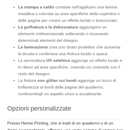
La stampa a caldo
consiste nell'applicare una lamina
metallica o colorata su aree specifiche della copertina o
delle pagine per creare un effetto lucido o texturizzato.
La goffratura e la debossatura
aggiungono un
elemento tridimensionale sollevando o incavando
determinati elementi del disegno.
La laminazione
crea uno strato protettivo che aumenta
la durata e conferisce una finitura lucida o opaca.
La verniciatura
UV selettiva
aggiunge un effetto lucido e
in rilievo ad aree specifiche, creando un contrasto con il
resto del disegno.
La finitura
con glitter sui bordi
aggiunge un tocco di
brillantezza ai bordi delle pagine del quaderno,
conferendogli un aspetto unico e accattivante.
Opzioni personalizzate
Presso Hemei Printing, che si tratti di un quaderno o di un
diario personalizzato, offriamo una vasta gamma di opzioni per