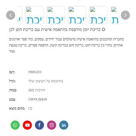
כריכת יומן מודפסת בהתאמה אישית עם כריכת חוט לבן O
מחברות ומתכננים בהתאמה אישית מושלמים עבור יחידים, עסקים, בתי ספר וארגונים
אחרים. בחרו בין כריכת חוט, כריכת חוט בכריכה קשה, הדפסת ספרים, כריכת טבעת
ועוד.
HM0203
דֶגֶם:
בהתבסס על העיצוב שלך
גוֹדֶל:
300 חתיכות
כַּמוּת:
CMYK/B&W
צֶבַע:
סִין
מקום מוצא: