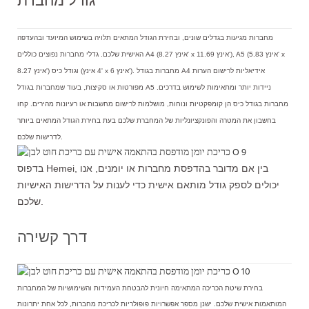
גודל מחברת
מחברות מגיעות בגדלים שונים, ובחירת הגודל המתאים תלויה בשימוש המיועד ובהעדפה
האישית שלכם. גדלי מחברות נפוצים כוללים A4 (8.27 אינץ' x 11.69 אינץ'), A5 (5.83 אינץ' x
8.27 אינץ') וגודל כיס (4 אינץ' x 6 אינץ'). מחברות בגודל A4 אידיאליות לרישום הערות
מפורטות או סקיצות, בעוד שמחברות בגודל A5 ניידות יותר ומתאימות לשימוש בדרכים.
מחברות בגודל כיס הן קומפקטיות ונוחות, מושלמות לרישום מחשבות או רעיונות מהירים. קחו
בחשבון את המטרה והפונקציונליות של המחברת שלכם בעת בחירת הגודל המתאים ביותר
לדרישות שלכם.
בדפוס Hemei, בין אם מדובר בהדפסת מחברות או יומנים, אנו
יכולים לספק גודל מותאם אישית כדי לענות על הדרישות האישיות
שלכם.
דרך קשירה
בחירת שיטת הכריכה המתאימה חיונית להבטחת העמידות והשימושיות של המחברות
המותאמות אישית שלכם. ישנן מספר אפשרויות פופולריות לכריכת מחברות, לכל אחת יתרונות