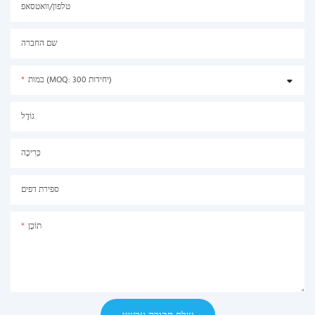
טלפון/וואטסאפ
שם החברה
כמות (MOQ: 300 יחידות)
גוֹדֶל
כְּרִיכָה
ספירת דפים
תוֹכֶן
שלח חקירה עכשיו