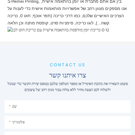
ב-Hemei Prnting, בין אם אתם מחברת או יומן בהתאמה אישית,
אנו מספקים מגוון רחב של אפשרויות מותאמות אישית כדי לענות על
הצרכים האישיים שלכם, כמו דרכי כריכה (תפר אוכף, חוט 0, כריכה
קשה...), לוגו כריכה, סימניות סרט, קופסת מתנה וכן הלאה.
CONTACT US
צרו איתנו קשר
פשוט השאירו את כתובת האימייל או מספר הטלפון שלכם בטופס יצירת הקשר כדי שנוכל
לשלוח לכם הצעת מחיר ללא עלות עבור מגוון רחב של עיצובים!
שֵׁם
אֶלֶקטרוֹנִי