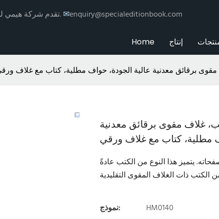
enquiry@specialeditionbook.com
✉
تقدم شركة هيمي للطباعة خدمات طباعة وتغليف الكتب حسب الطلب مع توزيع عالمي.
نتجات
إنتاج
Home
وى برقائق معدنية عالية الجودة، حواف مطلية، كتاب مع غلاف ورق
 غلاف مقوى برقائق معدنية
ف مطلية، كتاب مع غلاف ورقي
اته. يتميز هذا النوع من الكتب عادةً
HM0140
نموذج: