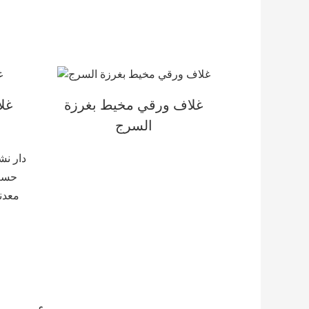
غلاف ورقي مخيط بغرزة
غلا
السرج