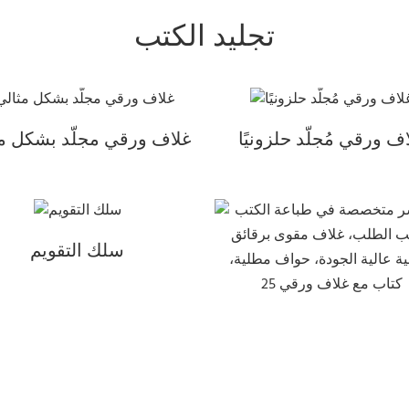
تجليد الكتب
ف ورقي مُجلّد حلزونيًا
غلاف ورقي مجلّد بشكل م
سلك التقويم