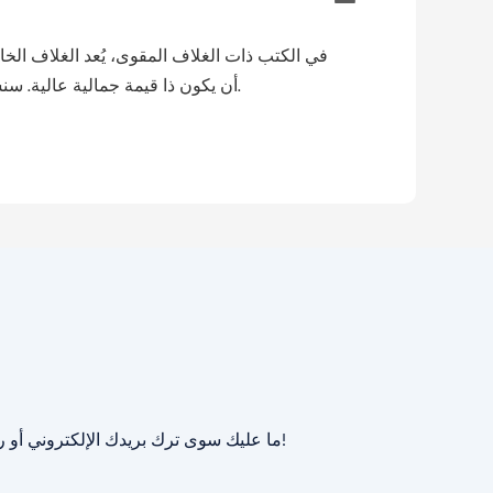
في الكتب ذات الغلاف المقوى، يُعد الغلاف الخار
أن يكون ذا قيمة جمالية عالية. سنستخدم ورقًا سميكًا بوزن 80 رطلاً، ولكن قد نستخدم بديلًا مشابهًا عالي الجودة في حال عدم توفر هذا النوع من الورق.
ما عليك سوى ترك بريدك الإلكتروني أو رقم هاتفك في نموذج الاتصال حتى نتمكن من إرسال عرض أسعار مجاني لك لمجموعة واسعة من التصاميم لدينا!