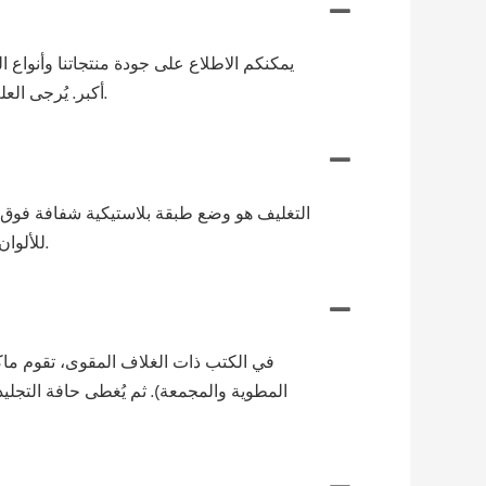
يمكنكم الاطلاع على جودة منتجاتنا وأنواع 
أكبر. يُرجى العلم بأن الشحن قد يستغرق وقتًا أطول حسب موقعكم، ولكن يمكنكم التواصل مع فريقنا في حال وجود أي استفسارات.
التغليف هو وضع طبقة بلاستيكية شفافة فوق ال
للألوان المطبوعة، ولكنها تقلل جميعها من مشاكل مثل التلطيخ، وانتقال الحبر، والتلطخ، والتجعد، والبهتان، والتمزق، والتآكل.
في الكتب ذات الغلاف المقوى، تقوم ما
المطوية والمجمعة). ثم يُغطى حافة التجليد 