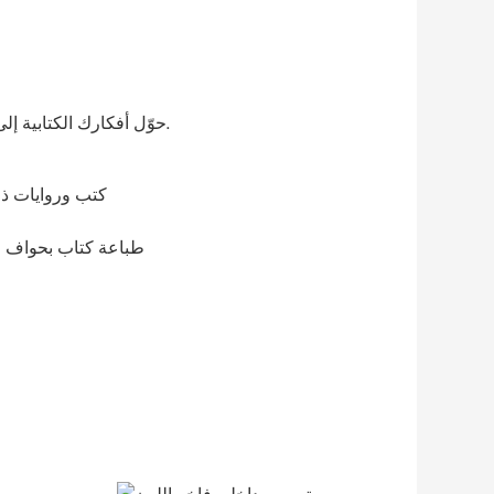
حوّل أفكارك الكتابية إلى واقع ملموس مع هيمي. نطبع كتباً عالية الجودة بأسعار معقولة للمؤلفين والمبدعين والناشرين.
كتب وروايات 
كتاب