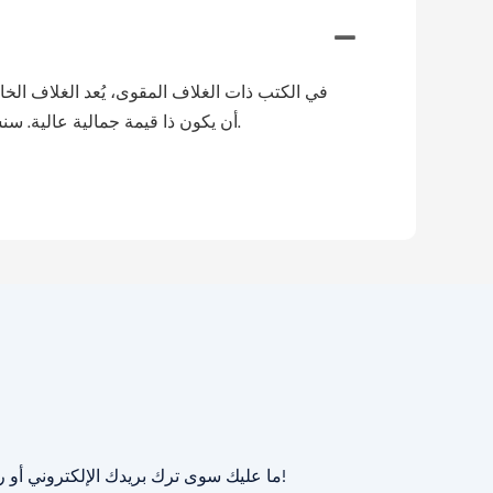
في الكتب ذات الغلاف المقوى، يُعد الغلاف الخار
أن يكون ذا قيمة جمالية عالية. سنستخدم ورقًا سميكًا بوزن 80 رطلاً، ولكن قد نستخدم بديلًا مشابهًا عالي الجودة في حال عدم توفر هذا النوع من الورق.
ما عليك سوى ترك بريدك الإلكتروني أو رقم هاتفك في نموذج الاتصال حتى نتمكن من إرسال عرض أسعار مجاني لك لمجموعة واسعة من التصاميم لدينا!