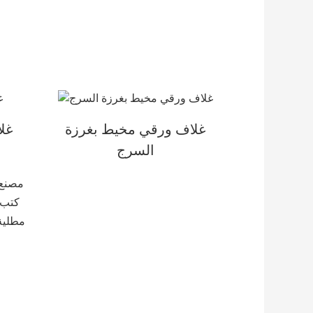
غلاف ورقي مخيط بغرزة
غلا
السرج