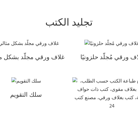
تجليد الكتب
ف ورقي مُجلّد حلزونيًا
غلاف ورقي مجلّد بشكل م
سلك التقويم