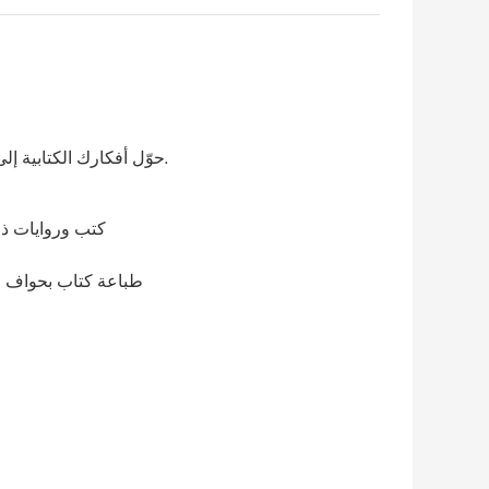
حوّل أفكارك الكتابية إلى واقع ملموس مع هيمي. نطبع كتباً عالية الجودة بأسعار معقولة للمؤلفين والمبدعين والناشرين.
كتب وروايات 
كتاب