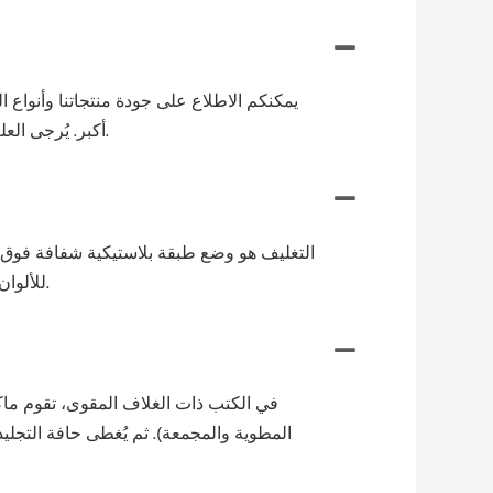
يمكنكم الاطلاع على جودة منتجاتنا وأنواع 
أكبر. يُرجى العلم بأن الشحن قد يستغرق وقتًا أطول حسب موقعكم، ولكن يمكنكم التواصل مع فريقنا في حال وجود أي استفسارات.
التغليف هو وضع طبقة بلاستيكية شفافة فوق ال
للألوان المطبوعة، ولكنها تقلل جميعها من مشاكل مثل التلطيخ، وانتقال الحبر، والتلطخ، والتجعد، والبهتان، والتمزق، والتآكل.
في الكتب ذات الغلاف المقوى، تقوم ما
المطوية والمجمعة). ثم يُغطى حافة التجليد 