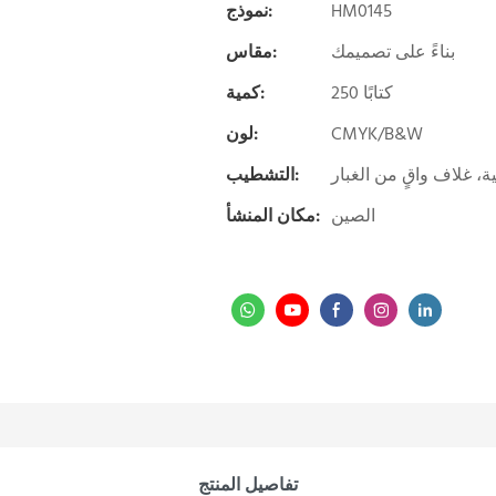
HM0145
نموذج:
بناءً على تصميمك
مقاس:
250 كتابًا
كمية:
CMYK/B&W
لون:
 غلاف واقٍ من الغبار
التشطيب:
الصين
مكان المنشأ:
تفاصيل المنتج