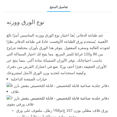
تفاصيل المنتج
نوع الورق ووزنه
عند طباعة الدفاتر، يُعدّ اختيار نوع الورق ووزنه المناسبين أمرًا بالغ
الأهمية. يُستخدم ورق الطباعة الأوفست عادةً في طباعة الدفاتر نظرًا
لجودته العالية وسعره المعقول. يتوفر هذا الورق بأوزان مختلفة تتراوح
بين 80 و120 غرامًا للمتر المربع، مما يتيح لك اختيار السماكة التي
تناسب احتياجاتك. توفر الأوزان السميكة متانة أكبر، بينما ينتج عن
الأوزان الخفيفة دفترًا أخف وزنًا. ضع في اعتبارك الغرض من دفترك
وكيفية استخدامه لتحديد وزن الورق الأمثل لمشروعك.
خيارات الصفحة الداخلية
غلاف
غلاف ورقي مقوى
ورق غلاف مطلي بوزن 157 غ/م²/58 رطل، ملفوف على ورق
مقوى رمادي بسماكة 2 مم/2.5 مم/3 مم