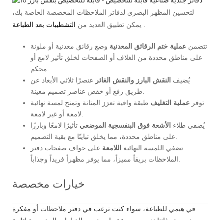
لتحسين المظهر البصري لدفاتر الملاحظات المخصصة الخاصة بك،
.
يمكن تطبيق العديد من
التشطيبات بعد الطباعة
تتضمن
عملية ختم الرقائق المعدنية
وضع رقائق معدنية أو ملونة
على مناطق محددة من الغلاف أو الصفحات لخلق تأثير لامع أو
محكم.
يُضيف
النقش البارز والنقش الغائر
عنصرًا ثلاثي الأبعاد عن
طريق رفع أو خفض عناصر تصميم معينة.
توفر
عملية التغليف
طبقة واقية تعزز المتانة وتمنح لمسة نهائية
لامعة أو غير لامعة.
يُضفي طلاء
الأشعة فوق البنفسجية الموضعي
تأثيرًا لامعًا وبارزًا
على مناطق محددة، مما يخلق تباينًا مع بقية التصميم.
تضفي اللمسة النهائية
اللامعة
على حواف صفحات دفتر
الملاحظات بريقاً مميزاً، مما يوفر مظهراً فريداً وجذاباً.
خيارات مخصصة
في هيمي للطباعة، سواء كنت ترغب في دفتر ملاحظات أو مفكرة