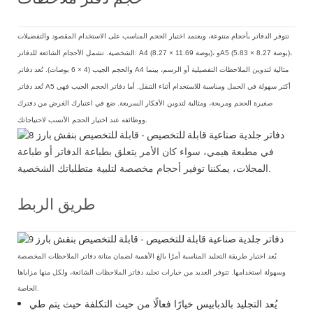
تتوفر الدفاتر بأحجام متنوعة، ويعتمد اختيار الحجم المناسب على الاستخدام المقصود والتفضيلات
الشخصية. تشمل الأحجام الشائعة للدفاتر: A4 (8.27 × 11.69 بوصة)، وA5 (5.83 × 8.27 بوصة)،
والحجم الجيب (4 × 6 بوصات). تُعد دفاتر A4 مثالية لتدوين الملاحظات التفصيلية أو الرسم، بينما
تُعد دفاتر A5 أكثر سهولة في الحمل ومناسبة للاستخدام أثناء التنقل. أما دفاتر الحجم الجيب فهي
صغيرة الحجم ومريحة، ومثالية لتدوين الأفكار السريعة. ضع في اعتبارك الغرض من دفترك
ووظائفه عند اختيار الحجم الأنسب لاحتياجاتك.
في مطبعة هيمي، سواء كان الأمر يتعلق بطباعة الدفاتر أو طباعة
المجلات، يمكننا توفير أحجام مخصصة لتلبية متطلباتك الشخصية.
طريق الربط
يُعد اختيار طريقة التجليد المناسبة أمرًا بالغ الأهمية لضمان متانة دفاتر الملاحظات المخصصة
وسهولة استخدامها. تتوفر العديد من خيارات تجليد دفاتر الملاحظات الشائعة، ولكل منها مزاياها
الخاصة.
يُعد التجليد بالدبابيس خيارًا فعالًا من حيث التكلفة حيث يتم طي