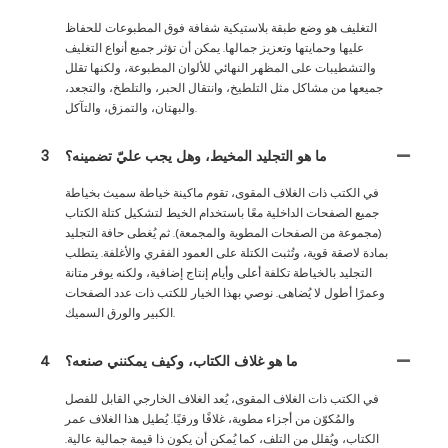
التغليف هو وضع طبقة بلاستيكية شفافة فوق المطبوعات للحفاظ
عليها وحمايتها وتعزيز جمالها. يمكن أن تؤثر جميع أنواع التغليف
والتشطيبات على المظهر النهائي للألوان المطبوعة، ولكنها تقلل
جميعها من مشاكل مثل التلطيخ، وانتقال الحبر، والتلطخ، والتجعد،
والبهتان، والتمزق، والتآكل.
ما هو التجليد المخيط، وهل يجب عليّ تضمينه؟
3
في الكتب ذات الغلاف المقوى، تقوم ماكينة خياطة سميث بخياطة
جميع الصفحات الداخلية معًا باستخدام الخيط لتشكيل كتلة الكتاب
(مجموعة من الصفحات المطوية والمجمعة). ثم يُغطى حافة التجليد
بمادة لاصقة قوية، وتُثبت الكتلة على العمود الفقري والأغلفة. يتطلب
التجليد بالخياطة تكلفة أعلى وأيام إنتاج إضافية، ولكنه يوفر متانة
وعمرًا أطول لا يُضاهى. نوصي بهذا الخيار للكتب ذات عدد الصفحات
الكبير والورق السميك.
ما هو غلاف الكتاب، وكيف يمكنني صنعه؟
4
في الكتب ذات الغلاف المقوى، يُعد الغلاف الخارجي القابل للفصل
والمُكوّن من أجزاء مطوية، غلافًا ورقيًا. يُطيل هذا الغلاف عمر
الكتاب، ويُقلل من التلف، كما يُمكن أن يكون ذا قيمة جمالية عالية.