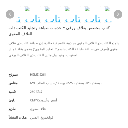
كتاب مخصص بغلاف ورقي - خدمات طباعة وتجليد الكتب ذات
الغلاف المقوى
يتمتع الكتاب ذو الغلاف المقوى بجاذبية كلاسيكية خالدة. إن طباعة كتاب ذي غلاف
مقوى (يُعرف في صناعة طباعة الكتب باسم "التجليد المقوى") يضمن بقاء عملك
لسنوات، وهو بديل متين للكتاب ذي الغلاف الورقي.
HEMEI8261
نموذج:
6*9 بوصة / 5*8 بوصة / 5.5*8.5 بوصة / حسب الطلب
مقاس:
250 كتابًا
كمية:
CMYK/أبيض وأسود
لون:
غلاف مقوى
ملزم:
قوانغدونغ، الصين
مكان المنشأ: