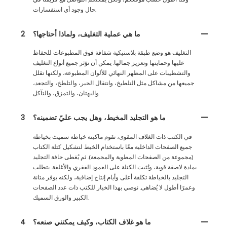
حال وجود أي استفسارات.
ما هي عملية التغليف، ولماذا أحتاجها؟
2
التغليف هو وضع طبقة بلاستيكية شفافة فوق المطبوعات للحفاظ
عليها وحمايتها وتعزيز جمالها. يمكن أن تؤثر جميع أنواع التغليف
والتشطيبات على المظهر النهائي للألوان المطبوعة، ولكنها تقلل
جميعها من مشاكل مثل التلطيخ، وانتقال الحبر، والتلطخ، والتجعد،
والبهتان، والتمزق، والتآكل.
ما هو التجليد المخيط، وهل يجب عليّ تضمينه؟
3
في الكتب ذات الغلاف المقوى، تقوم ماكينة خياطة سميث بخياطة
جميع الصفحات الداخلية معًا باستخدام الخيط لتشكيل كتلة الكتاب
(مجموعة من الصفحات المطوية والمجمعة). ثم يُغطى حافة التجليد
بمادة لاصقة قوية، وتُثبت الكتلة على العمود الفقري والأغلفة. يتطلب
التجليد بالخياطة تكلفة أعلى وأيام إنتاج إضافية، ولكنه يوفر متانة
وعمرًا أطول لا يُضاهى. نوصي بهذا الخيار للكتب ذات عدد الصفحات
الكبير والورق السميك.
ما هو غلاف الكتاب، وكيف يمكنني صنعه؟
4