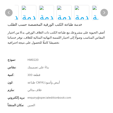
خدمة طباعة الكتب الورقية المخصصة حسب الطلب
أضفِ الحيوية على مشروعك مع طباعة الكتب ذات الغلاف الورقي. بدءًا من اختيار
المقاس المناسب وصولًا إلى اختيار اللمسة النهائية المثالية للغلاف، توفر خدماتنا
تخصيصًا كاملًا للحصول على نتيجة احترافية.
HM0220
نموذج:
بناءً على تصميمك
مقاس:
300 قطعة
كمية:
طباعة CMYK/أبيض وأسود
لون:
غلاف مثالي
ملزم:
enquiry@specialeditionbook.com
بريد إلكتروني:
الصين
مكان المنشأ: