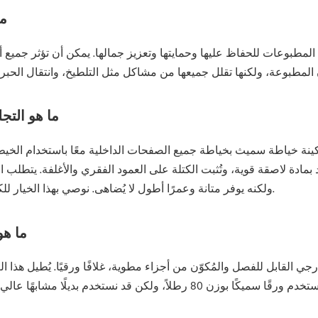
ما
مطبوعات للحفاظ عليها وحمايتها وتعزيز جمالها. يمكن أن تؤثر جميع أ
ما هو التج
كينة خياطة سميث بخياطة جميع الصفحات الداخلية معًا باستخدام الخ
بمادة لاصقة قوية، وتُثبت الكتلة على العمود الفقري والأغلفة. يتطلب الت
ولكنه يوفر متانة وعمرًا أطول لا يُضاهى. نوصي بهذا الخيار للكتب ذات عدد الصفحات الكبير والورق السميك.
ما هو
جي القابل للفصل والمُكوّن من أجزاء مطوية، غلافًا ورقيًا. يُطيل هذا ا