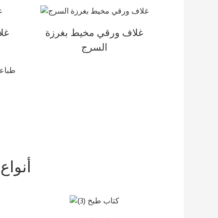
غلاف ورقي مخيط بغرزة
غلا
السرج
أنواع