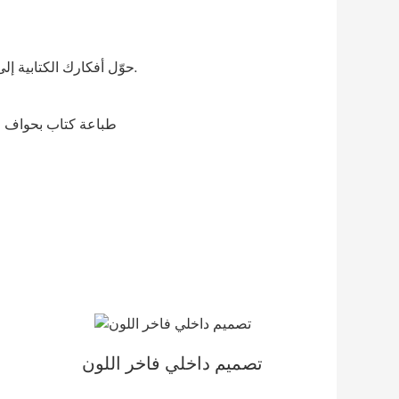
حوّل أفكارك الكتابية إلى واقع ملموس مع هيمي. نطبع كتباً عالية الجودة بأسعار معقولة للمؤلفين والمبدعين والناشرين.
كتاب
تصميم داخلي فاخر اللون