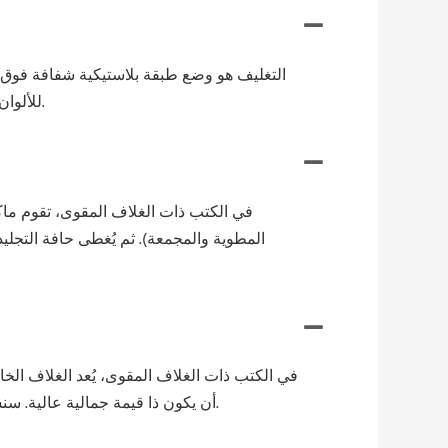
التغليف هو وضع طبقة بلاستيكية شفافة فوق ال
للألوان المطبوعة، ولكنها تقلل جميعها من مشاكل مثل التلطيخ، وانتقال الحبر، والتلطخ، والتجعد، والبهتان، والتمزق، والتآكل.
في الكتب ذات الغلاف المقوى، تقوم ما
المطوية والمجمعة). ثم يُغطى حافة التجليد 
في الكتب ذات الغلاف المقوى، يُعد الغلاف الخار
أن يكون ذا قيمة جمالية عالية. سنستخدم ورقًا سميكًا بوزن 80 رطلاً، ولكن قد نستخدم بديلًا مشابهًا عالي الجودة في حال عدم توفر هذا النوع من الورق.