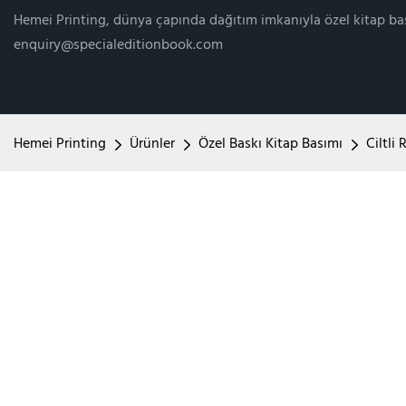
Hemei Printing, dünya çapında dağıtım imkanıyla özel kitap ba
enquiry@specialeditionbook.com
Hemei Printing
Ürünler
Özel Baskı Kitap Basımı
Ciltli