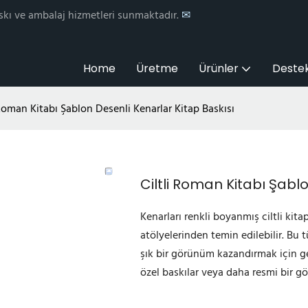
skı ve ambalaj hizmetleri sunmaktadır.
✉
Home
Üretme
Ürünler
Deste
 Roman Kitabı Şablon Desenli Kenarlar Kitap Baskısı
Ciltli Roman Kitabı Şabl
Kenarları renkli boyanmış ciltli kita
atölyelerinden temin edilebilir. Bu t
şık bir görünüm kazandırmak için gen
özel baskılar veya daha resmi bir gö