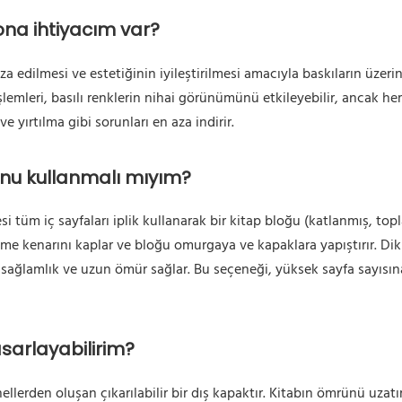
na ihtiyacım var?
 edilmesi ve estetiğinin iyileştirilmesi amacıyla baskıların üzeri
lemleri, basılı renklerin nihai görünümünü etkileyebilir, ancak he
 yırtılma gibi sorunları en aza indirir.
bunu kullanmalı mıyım?
i tüm iç sayfaları iplik kullanarak bir kitap bloğu (katlanmış, top
tleme kenarını kaplar ve bloğu omurgaya ve kapaklara yapıştırır. Di
r sağlamlık ve uzun ömür sağlar. Bu seçeneği, yüksek sayfa sayısına
asarlayabilirim?
nellerden oluşan çıkarılabilir bir dış kapaktır. Kitabın ömrünü uzatı