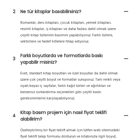
2
Ne tür kitaplar basabilirsiniz?
Romanlar, ders kitapları, çocuk kitapları, yemek kitapları,
resimli kitaplar, iş kitapları ve daha fazlası dahil olmak üzere
çeşitli kitap türlerinin basımını yapabiliyoruz. Farklı türlere,
sektörlere ve hedef kitlelere hitap ediyoruz.
Farklı boyutlarda ve formatlarda baskı
3
yapabilir misiniz?
Evet, standart kitap boyutları ve özel boyutlar da dahil olmak
üzere çok çeşitli boyut ve formatlar sunuyoruz. Tam renkli veya
siyah beyaz iç sayfalar, farklı kağıt türleri ve ağırlıkları ve
benzersiz sonlandırma seçenekleri gibi çeşitli baskı
gereksinimlerini karşılayabiliyoruz.
Kitap basım projem için nasıl fiyat teklifi
4
alabilirim?
Özelleştirilmiş bir fiyat teklifi almak için lütfen web sitemizdeki
fiyat teklifi talep formunu doldurun ve kitabınızla ilgili boyut,