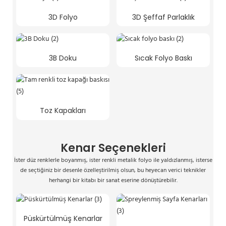
3D Folyo
3D Şeffaf Parlaklık
3B Doku
Sıcak Folyo Baskı
Toz Kapakları
Kenar Seçenekleri
İster düz renklerle boyanmış, ister renkli metalik folyo ile yaldızlanmış, isterse
de seçtiğiniz bir desenle özelleştirilmiş olsun, bu heyecan verici teknikler
herhangi bir kitabı bir sanat eserine dönüştürebilir.
Püskürtülmüş Kenarlar