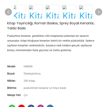
Kitap Yayıncılığı, Roman Baskısı, Sprey Boyalı Kenarlar,
Yaldız Baskı
Püskürtme kenarlar, genellikle ciltli kitaplarda kullanılan bir tasarım
unsurudur; kitap bloğunun kenarları belirli bir renkle püskürtülür. Sadece
sayfanın kenarları renklendirilir, böylece renk kitabın gerçek sayfasına
birkaç milimetreden fazla geçmez ve metni gizlemez.
Model:
HM069
Boyut:
Özelleştirilmiş
Miktar:
250 kitap
Bitirme:
püskürtmeli kenarlar ve folyo baskı
Menşe Yeri:
Çin