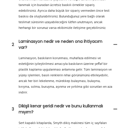
tanımak için buradan ücretsiz baskılı örnekler sipariş
edebilirsiniz. Ayrıca daha büyük bir sipariş vermeden önce test
baskısı da oluşturabilirsiniz. Bulunduğunuz yere bağlı olarak
teslimat süresinin uzayabileceğini lütfen unutmayın, ancak
herhangi bir sorunuz varsa ekibimizle iletişime geçebilirsiniz.
Laminasyon nedir ve neden ona ihtiyacım
2
var?
Laminasyon, baskıların korunması, muhafaza edilmesi ve
estetiğinin iyileştirilmesi amacıyla baskıların üzerine şeffaf bir
plastik kaplama uygulanması anlamına gelir. Tüm laminasyon ve
yüzey işlemleri, basılı renklerin nihai görünümünü etkileyebilir,
ancak her biri lekelenme, mürekkep bulaşması, bulaşma,
kırışma, solma, buruşma, aşınma ve yırtılma gibi sorunları en aza
indirir.
Dikişli kenar şeridi nedir ve bunu kullanmalı
3
mıyım?
Sert kapaklı kitaplarda, Smyth dikiş makinesi tüm iç sayfaları