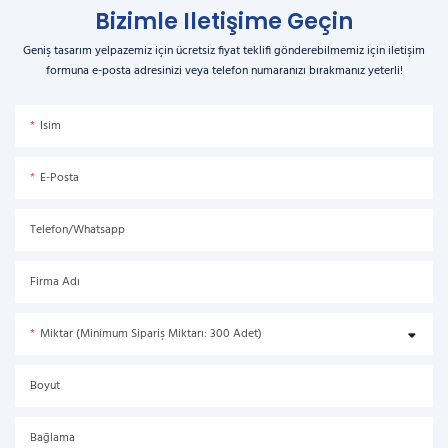
Bizimle Iletişime Geçin
Geniş tasarım yelpazemiz için ücretsiz fiyat teklifi gönderebilmemiz için iletişim
formuna e-posta adresinizi veya telefon numaranızı bırakmanız yeterli!
Isim
E-Posta
Telefon/Whatsapp
Firma Adı
Miktar (Minimum Sipariş Miktarı: 300 Adet)
Boyut
Bağlama