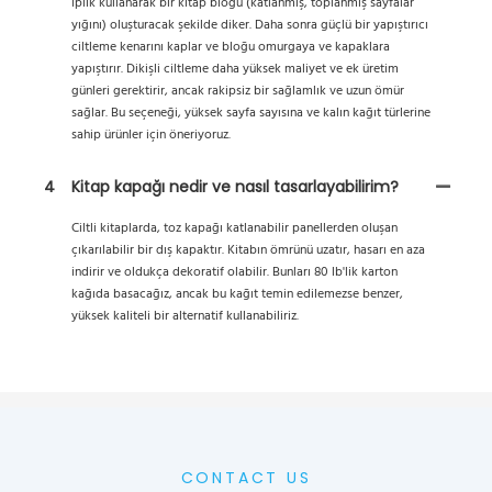
iplik kullanarak bir kitap bloğu (katlanmış, toplanmış sayfalar
yığını) oluşturacak şekilde diker. Daha sonra güçlü bir yapıştırıcı
ciltleme kenarını kaplar ve bloğu omurgaya ve kapaklara
yapıştırır. Dikişli ciltleme daha yüksek maliyet ve ek üretim
günleri gerektirir, ancak rakipsiz bir sağlamlık ve uzun ömür
sağlar. Bu seçeneği, yüksek sayfa sayısına ve kalın kağıt türlerine
sahip ürünler için öneriyoruz.
4
Kitap kapağı nedir ve nasıl tasarlayabilirim?
Ciltli kitaplarda, toz kapağı katlanabilir panellerden oluşan
çıkarılabilir bir dış kapaktır. Kitabın ömrünü uzatır, hasarı en aza
indirir ve oldukça dekoratif olabilir. Bunları 80 lb'lik karton
kağıda basacağız, ancak bu kağıt temin edilemezse benzer,
yüksek kaliteli bir alternatif kullanabiliriz.
CONTACT US