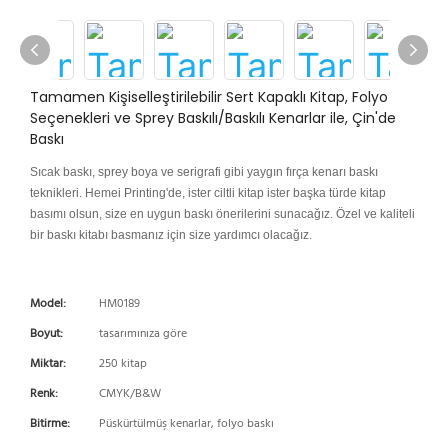
Tamamen Kişiselleştirilebilir Sert Kapaklı Kitap, Folyo
Seçenekleri ve Sprey Baskılı/Baskılı Kenarlar ile, Çin'de
Baskı
Sıcak baskı, sprey boya ve serigrafi gibi yaygın fırça kenarı baskı
teknikleri. Hemei Printing'de, ister ciltli kitap ister başka türde kitap
basımı olsun, size en uygun baskı önerilerini sunacağız. Özel ve kaliteli
bir baskı kitabı basmanız için size yardımcı olacağız.
Model:
HM0189
Boyut:
tasarımınıza göre
Miktar:
250 kitap
Renk:
CMYK/B&W
Bitirme:
Püskürtülmüş kenarlar, folyo baskı