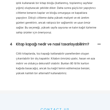
iplik kullanarak bir kitap bloğu (katlanmış, toplanmış sayfalar
yığını) oluşturacak şekilde diker. Daha sonra güçlü bir yapıştırıcı
ciltleme kenarını kaplar ve bloğu omurgaya ve kapaklara
yapıştırır. Dikişli ciltleme daha yüksek maliyet ve ek üretim
günleri gerektirir, ancak rakipsiz bir sağlamlık ve uzun ömür
sağlar. Bu seçeneği, yüksek sayfa sayısına ve kalın kağıt türlerine
sahip ürünler için öneriyoruz.
4
Kitap kapağı nedir ve nasıl tasarlayabilirim?
Ciltli kitaplarda, toz kapağı katlanabilir panellerden oluşan
çıkarılabilir bir dış kapaktır. Kitabın ömrünü uzatır, hasarı en aza
indirir ve oldukça dekoratif olabilir. Bunları 80 lb'lik karton
kağıda basacağız, ancak bu kağıt temin edilemezse benzer,
yüksek kaliteli bir alternatif kullanabiliriz.
CONTACT US