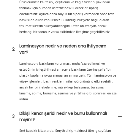
Ürünlerimizin kalitesini, çeşitlerini ve kağıt türlerini yakından
tanımak için buradan ücretsiz baskılı örnekler sipariş
edebilirsiniz. Ayrıca daha büyük bir sipariş vermeden önce test
baskısı da oluşturabilirsiniz. Bulunduğunuz yere bağlı olarak
teslimat süresinin uzayabileceğini lütfen unutmayın, ancak
herhangi bir sorunuz varsa ekibimizle iletişime geçebilirsiniz.
Laminasyon nedir ve neden ona ihtiyacım
2
var?
Laminasyon, baskıların korunması, muhafaza edilmesi ve
estetiğinin iyileştirilmesi amacıyla baskıların üzerine şeffaf bir
plastik kaplama uygulanması anlamına gelir. Tüm laminasyon ve
yüzey işlemleri, basılı renklerin nihai görünümünü etkileyebilir,
ancak her biri lekelenme, mürekkep bulaşması, bulaşma,
kırışma, solma, buruşma, aşınma ve yırtılma gibi sorunları en aza
indirir.
Dikişli kenar şeridi nedir ve bunu kullanmalı
3
mıyım?
Sert kapaklı kitaplarda, Smyth dikiş makinesi tüm iç sayfaları