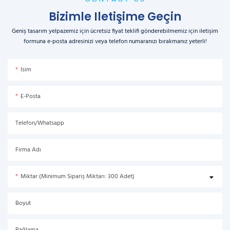
Bizimle Iletişime Geçin
Geniş tasarım yelpazemiz için ücretsiz fiyat teklifi gönderebilmemiz için iletişim
formuna e-posta adresinizi veya telefon numaranızı bırakmanız yeterli!
Isim
E-Posta
Telefon/Whatsapp
Firma Adı
Miktar (Minimum Sipariş Miktarı: 300 Adet)
Boyut