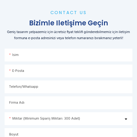
CONTACT US
Bizimle Iletişime Geçin
Geniş tasarım yelpazemiz için ücretsiz fiyat teklifi gönderebilmemiz için iletişim
formuna e-posta adresinizi veya telefon numaranızı bırakmanız yeterli!
Isim
E-Posta
Telefon/Whatsapp
Firma Adı
Miktar (Minimum Sipariş Miktarı: 300 Adet)
Boyut