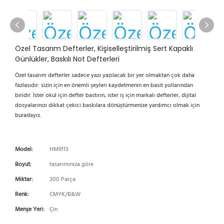
Özel Tasarım Defterler, Kişiselleştirilmiş Sert Kapaklı
Günlükler, Baskılı Not Defterleri
Özel tasarım defterler sadece yazı yazılacak bir yer olmaktan çok daha
fazlasıdır: sizin için en önemli şeyleri kaydetmenin en basit yollarından
biridir. İster okul için defter bastırın, ister iş için markalı defterler, dijital
dosyalarınızı dikkat çekici baskılara dönüştürmenize yardımcı olmak için
buradayız.
Model:
HM9113
Boyut:
tasarımınıza göre
Miktar:
300 Parça
Renk:
CMYK/B&W
Menşe Yeri:
Çin