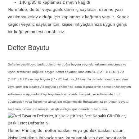
140 g/95 lb kaplamasız metin kağıdı
Normalde, defter veya günlüklerin iç sayfaları, üzerine yazı
yazılması kolay olduğu için kaplamasız kağıttan yapılır. Kapak
kağıdı veya iç sayfalar için, kişisel ihtiyaçlarınıza uygun geniş
bir kağıt yelpazesi sunabiliriz.
Defter Boyutu
Defterler çeşitli boyutlarda bulunur ve doğru boyutu seçmek, kullanım amacınıza ve
kişisel tercihinize bağlıdır. Yaygın defter boyutları arasında A4 (8,27" x 11,69"), A5
(5,83" x 8,27") ve cep boyutu (4" x 6") bulunur. A4 boyutlu defterler ayrıntılı not alma
veya çizim için idealdir, A5 boyutlu defterler ise daha taşınabilir ve hareket halindeyken
kullanım için uygundur. Cep boyutundaki defterler kompakt ve kullanışlıdır, hızlı
düşünceleri veya fikirleri not almak için mükemmeldir. İhtiyaçlarınıza en uygun boyutu
seçerken defterinizin amacını ve işlevselliğini göz önünde bulundurun.
Hemei Printing'de, defter baskısı veya günlük baskısı olsun,
kişiselleştirilmiş ihtiyaçlarınızı karşılamak için özel boyutlarda