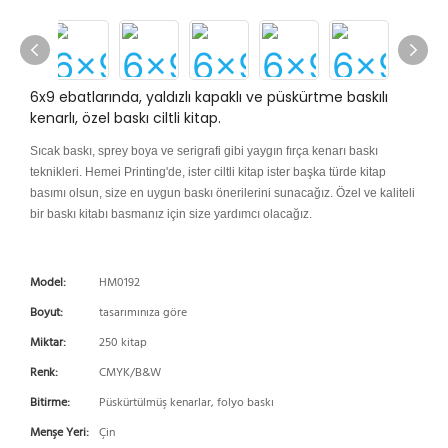
6x9 ebatlarında, yaldızlı kapaklı ve püskürtme baskılı
kenarlı, özel baskı ciltli kitap.
Sıcak baskı, sprey boya ve serigrafi gibi yaygın fırça kenarı baskı
teknikleri. Hemei Printing'de, ister ciltli kitap ister başka türde kitap
basımı olsun, size en uygun baskı önerilerini sunacağız. Özel ve kaliteli
bir baskı kitabı basmanız için size yardımcı olacağız.
Model:
HM0192
Boyut:
tasarımınıza göre
Miktar:
250 kitap
Renk:
CMYK/B&W
Bitirme:
Püskürtülmüş kenarlar, folyo baskı
Menşe Yeri:
Çin