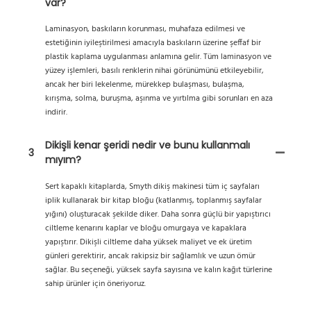
var?
Laminasyon, baskıların korunması, muhafaza edilmesi ve
estetiğinin iyileştirilmesi amacıyla baskıların üzerine şeffaf bir
plastik kaplama uygulanması anlamına gelir. Tüm laminasyon ve
yüzey işlemleri, basılı renklerin nihai görünümünü etkileyebilir,
ancak her biri lekelenme, mürekkep bulaşması, bulaşma,
kırışma, solma, buruşma, aşınma ve yırtılma gibi sorunları en aza
indirir.
Dikişli kenar şeridi nedir ve bunu kullanmalı
3
mıyım?
Sert kapaklı kitaplarda, Smyth dikiş makinesi tüm iç sayfaları
iplik kullanarak bir kitap bloğu (katlanmış, toplanmış sayfalar
yığını) oluşturacak şekilde diker. Daha sonra güçlü bir yapıştırıcı
ciltleme kenarını kaplar ve bloğu omurgaya ve kapaklara
yapıştırır. Dikişli ciltleme daha yüksek maliyet ve ek üretim
günleri gerektirir, ancak rakipsiz bir sağlamlık ve uzun ömür
sağlar. Bu seçeneği, yüksek sayfa sayısına ve kalın kağıt türlerine
sahip ürünler için öneriyoruz.