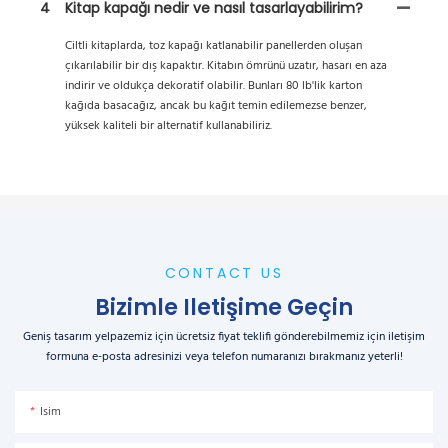
4
Kitap kapağı nedir ve nasıl tasarlayabilirim?
Ciltli kitaplarda, toz kapağı katlanabilir panellerden oluşan
çıkarılabilir bir dış kapaktır. Kitabın ömrünü uzatır, hasarı en aza
indirir ve oldukça dekoratif olabilir. Bunları 80 lb'lik karton
kağıda basacağız, ancak bu kağıt temin edilemezse benzer,
yüksek kaliteli bir alternatif kullanabiliriz.
CONTACT US
Bizimle Iletişime Geçin
Geniş tasarım yelpazemiz için ücretsiz fiyat teklifi gönderebilmemiz için iletişim
formuna e-posta adresinizi veya telefon numaranızı bırakmanız yeterli!
Isim