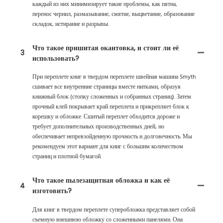
каждый из них минимизирует такие проблемы, как пятна,
перенос чернил, размазывание, смятие, выцветание, образование
складок, истирание и разрывы.
Что такое пришитая окантовка, и стоит ли её
3
использовать?
При переплете книг в твердом переплете швейная машина Smyth
сшивает все внутренние страницы вместе нитками, образуя
книжный блок (стопку сложенных и собранных страниц). Затем
прочный клей покрывает край переплета и прикрепляет блок к
корешку и обложке. Сшитый переплет обходится дороже и
требует дополнительных производственных дней, но
обеспечивает непревзойденную прочность и долговечность. Мы
рекомендуем этот вариант для книг с большим количеством
страниц и плотной бумагой.
Что такое пылезащитная обложка и как её
4
изготовить?
Для книг в твердом переплете суперобложка представляет собой
съемную внешнюю обложку со сложенными панелями. Она