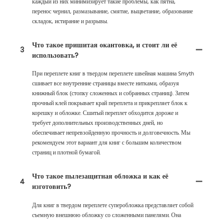
каждый из них минимизирует такие проблемы, как пятна,
перенос чернил, размазывание, смятие, выцветание, образование
складок, истирание и разрывы.
Что такое пришитая окантовка, и стоит ли её
3
использовать?
При переплете книг в твердом переплете швейная машина Smyth
сшивает все внутренние страницы вместе нитками, образуя
книжный блок (стопку сложенных и собранных страниц). Затем
прочный клей покрывает край переплета и прикрепляет блок к
корешку и обложке. Сшитый переплет обходится дороже и
требует дополнительных производственных дней, но
обеспечивает непревзойденную прочность и долговечность. Мы
рекомендуем этот вариант для книг с большим количеством
страниц и плотной бумагой.
Что такое пылезащитная обложка и как её
4
изготовить?
Для книг в твердом переплете суперобложка представляет собой
съемную внешнюю обложку со сложенными панелями. Она