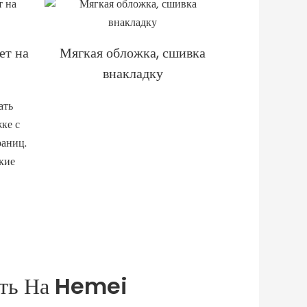
ет на
Мягкая обложка, сшивка
внакладку
ить На Hemei