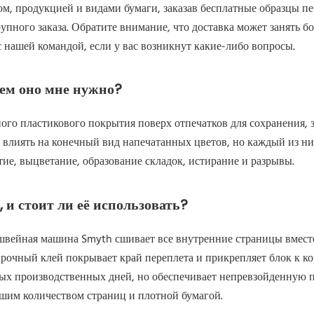
м, продукцией и видами бумаги, заказав бесплатные образцы печ
пного заказа. Обратите внимание, что доставка может занять б
с нашей командой, если у вас возникнут какие-либо вопросы.
чем оно мне нужно?
го пластикового покрытия поверх отпечатков для сохранения, з
 влиять на конечный вид напечатанных цветов, но каждый из н
тие, выцветание, образование складок, истирание и разрывы.
 и стоит ли её использовать?
 швейная машина Smyth сшивает все внутренние страницы вмест
прочный клей покрывает край переплета и прикрепляет блок к к
ных производственных дней, но обеспечивает непревзойденную 
ьшим количеством страниц и плотной бумагой.