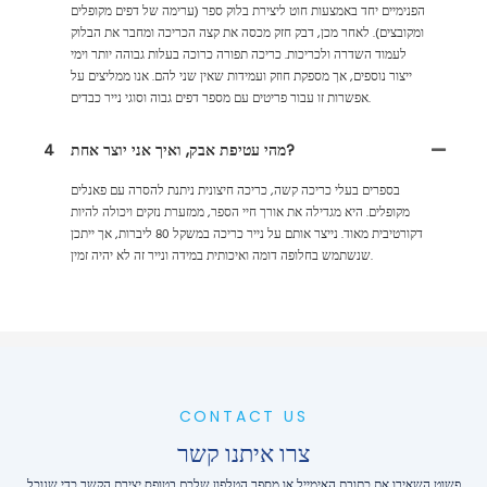
הפנימיים יחד באמצעות חוט ליצירת בלוק ספר (ערימה של דפים מקופלים
ומקובצים). לאחר מכן, דבק חזק מכסה את קצה הכריכה ומחבר את הבלוק
לעמוד השדרה ולכריכות. כריכה תפורה כרוכה בעלות גבוהה יותר וימי
ייצור נוספים, אך מספקת חוזק ועמידות שאין שני להם. אנו ממליצים על
אפשרות זו עבור פריטים עם מספר דפים גבוה וסוגי נייר כבדים.
מהי עטיפת אבק, ואיך אני יוצר אחת?
4
בספרים בעלי כריכה קשה, כריכה חיצונית ניתנת להסרה עם פאנלים
מקופלים. היא מגדילה את אורך חיי הספר, ממזערת נזקים ויכולה להיות
דקורטיבית מאוד. נייצר אותם על נייר כריכה במשקל 80 ליברות, אך ייתכן
שנשתמש בחלופה דומה ואיכותית במידה ונייר זה לא יהיה זמין.
CONTACT US
צרו איתנו קשר
פשוט השאירו את כתובת האימייל או מספר הטלפון שלכם בטופס יצירת הקשר כדי שנוכל