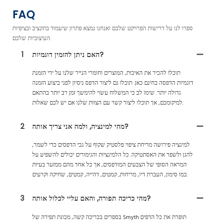
FAQ
ספרו לנו על דרישות הפרויקט שלכם ואנחנו נמצא פתרון שיעמוד בתקציב ובציפיות
העיצוביות שלכם.
האם ניתן להזמין דוגמיות?
1
תוכלו להכיר את האיכות, המוצרים וחומרי הנייר שלנו על ידי הזמנת
דוגמיות הדפסה בחינם כאן. תוכלו גם ליצור הדפס ניסיון לפני ביצוע הזמנה
גדולה יותר. שימו לב כי המשלוח עשוי להימשך זמן רב יותר בהתאם
למיקומכם, אך תוכלו ליצור קשר עם הצוות שלנו אם יש לכם שאלות.
מהי למינציה, ולמה אני צריך אותה?
2
למינציה פירושה מריחת ציפוי פלסטיק שקוף על גבי הדפסים כדי לשמר,
להגן ולשפר את האסתטיקה. כל הלמינציות והגימורים יכולים להשפיע על
המראה הסופי של הצבעים המודפסים, אך כל אחד מהם ממזער בעיות
כמו סימון, העברת דיו, מריחות, קמטים, דהייה, קמטים, שחיקה וקרעים.
מהי כריכה תפורה, והאם עליי לכלול אותה?
3
בספרים בכריכה קשה, מכונת תפירה של Smyth תופרת את כל הדפים