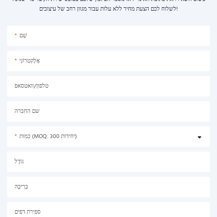
לשלוח לכם הצעת מחיר ללא עלות עבור מגוון רחב של עיצובים!
שֵׁם
אֶלֶקטרוֹנִי
טלפון/וואטסאפ
שם החברה
כמות (MOQ: 300 יחידות)
גוֹדֶל
כְּרִיכָה
ספירת דפים