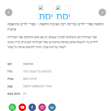
הדפסת ספרי ילדים בכריכה רכה באיכות הדפסה - ספרי ילדים בהתאמה
אישית
ספרי פעילויות הם מושלמים לפתרון שעמום. בין אם אתם מדפיסים ספרי פעילויות
לילדים כדי להעסיק אותם בטיסות ארוכות או ספרי פעילויות למבוגרים כדרך מהנה
לשמור על מוח פעיל, תוכלו להתאים אישית כל עמוד.
HM0149
דֶגֶם:
בהתבסס על העיצוב שלך
גוֹדֶל:
300 חתיכות
כַּמוּת:
הדפסת CMYK/שחור-לבן
צֶבַע:
סִין
מקום מוצא: