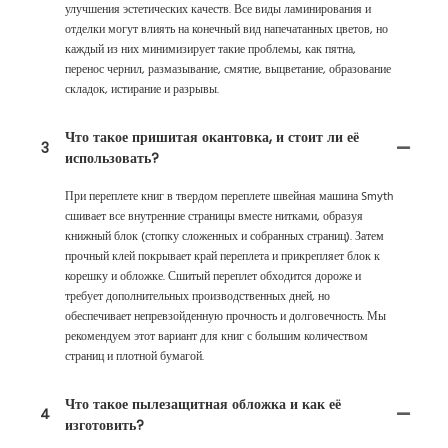
улучшения эстетических качеств. Все виды ламинирования и
отделки могут влиять на конечный вид напечатанных цветов, но
каждый из них минимизирует такие проблемы, как пятна,
перенос чернил, размазывание, смятие, выцветание, образование
складок, истирание и разрывы.
Что такое пришитая окантовка, и стоит ли её
3
использовать?
При переплете книг в твердом переплете швейная машина Smyth
сшивает все внутренние страницы вместе нитками, образуя
книжный блок (стопку сложенных и собранных страниц). Затем
прочный клей покрывает край переплета и прикрепляет блок к
корешку и обложке. Сшитый переплет обходится дороже и
требует дополнительных производственных дней, но
обеспечивает непревзойденную прочность и долговечность. Мы
рекомендуем этот вариант для книг с большим количеством
страниц и плотной бумагой.
Что такое пылезащитная обложка и как её
4
изготовить?