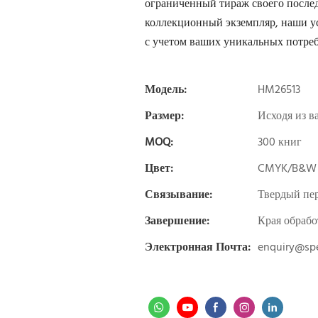
ограниченный тираж своего послед
коллекционный экземпляр, наши у
с учетом ваших уникальных потреб
Модель:
HM26513
Размер:
Исходя из в
MOQ:
300 книг
Цвет:
CMYK/B&W
Связывание:
Твердый пер
Завершение:
Края обраб
Электронная Почта:
enquiry@spe