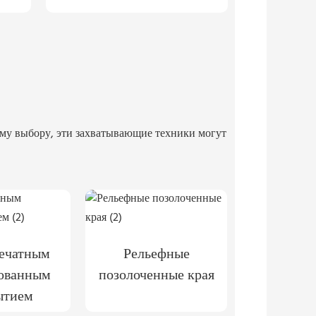
ему выбору, эти захватывающие техники могут
печатным
Рельефные
ованным
позолоченные края
ытием