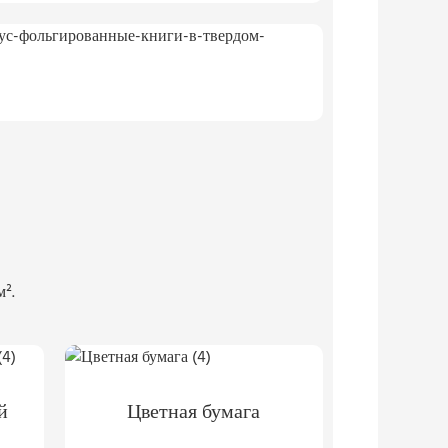
м².
й
Цветная бумага