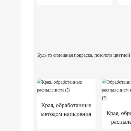
Будь то сплошная покраска, позолота цветно
Края, обработанные
Края, об
методом напыления
распыл