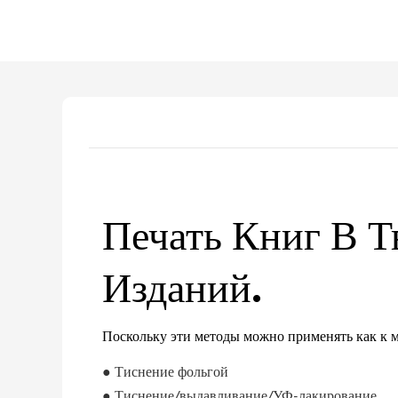
Печать Книг В Т
Изданий.
Поскольку эти методы можно применять как к мя
●
Тиснение фольгой
●
Тиснение/выдавливание/УФ-лакирование