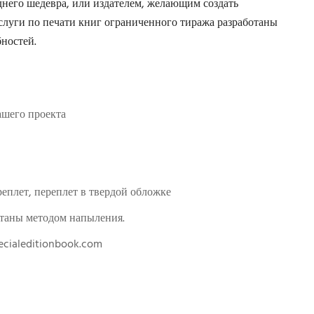
него шедевра, или издателем, желающим создать
слуги по печати книг ограниченного тиража разработаны
ностей.
ашего проекта
еплет, переплет в твердой обложке
отаны методом напыления.
cialeditionbook.com