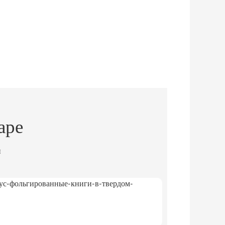
аре
и