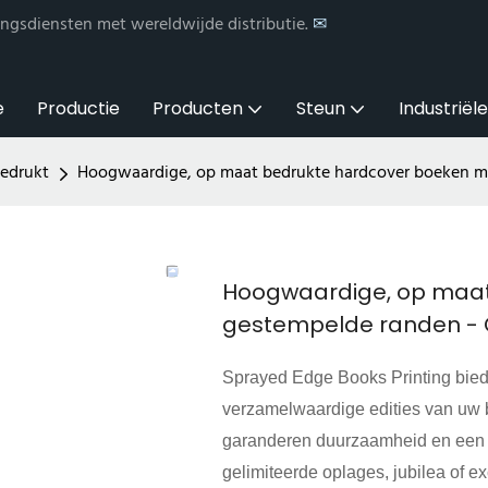
ngsdiensten met wereldwijde distributie.
✉
e
Productie
Producten
Steun
Industriël
gedrukt
Hoogwaardige, op maat bedrukte hardcover boeken m
Hoogwaardige, op maat
gestempelde randen -
Sprayed Edge Books Printing bie
verzamelwaardige edities van uw
garanderen duurzaamheid en een ver
gelimiteerde oplages, jubilea of ​​e