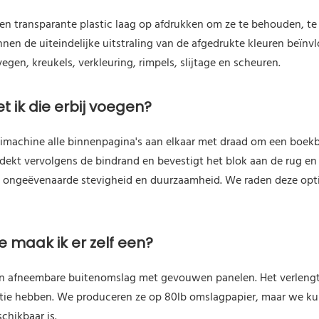
n transparante plastic laag op afdrukken om ze te behouden, te 
en de uiteindelijke uitstraling van de afgedrukte kleuren beïnv
gen, kreukels, verkleuring, rimpels, slijtage en scheuren.
t ik die erbij voegen?
machine alle binnenpagina's aan elkaar met draad om een ​​boek
bedekt vervolgens de bindrand en bevestigt het blok aan de rug e
 ongeëvenaarde stevigheid en duurzaamheid. We raden deze opti
 maak ik er zelf een?
n afneembare buitenomslag met gevouwen panelen. Het verlengt 
tie hebben. We produceren ze op 80lb omslagpapier, maar we ku
schikbaar is.