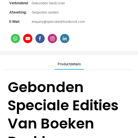
Verbindend:
Gebonden hardcover
Afwerking:
Gespoten randen
E-Mail:
enquiry@specialeditionbook.com
Productdetails
Gebonden
Speciale Edities
Van Boeken