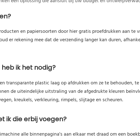
enken een oplossing die aansluit bij uw budget en ontwerpverwa
len?
roducten en papiersoorten door hier gratis proefdrukken aan te 
 Houd er rekening mee dat de verzending langer kan duren, afhank
heb ik het nodig?
n transparante plastic laag op afdrukken om ze te behouden, te 
en de uiteindelijke uitstraling van de afgedrukte kleuren beïnv
gen, kreukels, verkleuring, rimpels, slijtage en scheuren.
t ik die erbij voegen?
machine alle binnenpagina's aan elkaar met draad om een ​​boek