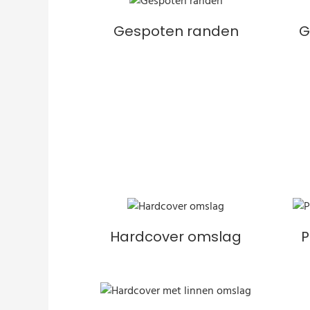
Gespoten randen
G
Hardcover omslag
P