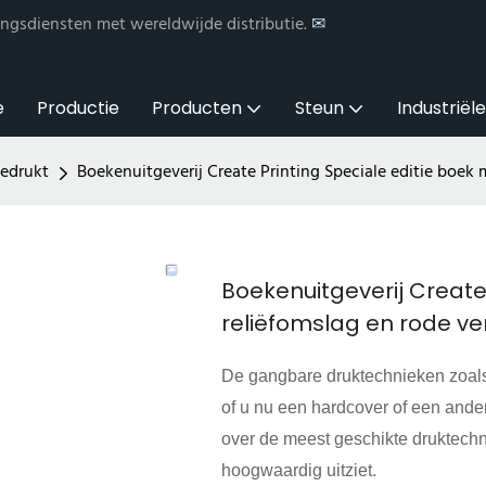
ngsdiensten met wereldwijde distributie.
✉
e
Productie
Producten
Steun
Industriël
gedrukt
Boekenuitgeverij Create Printing Speciale editie boek
Boekenuitgeverij Create
reliëfomslag en rode v
De gangbare druktechnieken zoals 
of u nu een hardcover of een ande
over de meest geschikte druktechn
hoogwaardig uitziet.