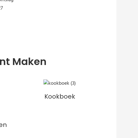
unt Maken
Kookboek
en