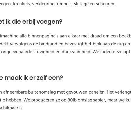
gen, kreukels, verkleuring, rimpels, slijtage en scheuren.
t ik die erbij voegen?
machine alle binnenpagina's aan elkaar met draad om een ​​boek
bedekt vervolgens de bindrand en bevestigt het blok aan de rug e
 ongeëvenaarde stevigheid en duurzaamheid. We raden deze opti
 maak ik er zelf een?
n afneembare buitenomslag met gevouwen panelen. Het verlengt 
tie hebben. We produceren ze op 80lb omslagpapier, maar we ku
schikbaar is.