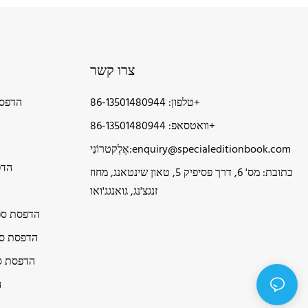
צרו קשר
טלפון: 86-13501480944+
הדפסת
וואטסאפ: 86-13501480944+
enquiry@specialeditionbook.com
אֶלֶקטרוֹנִי:
הדפ
כתובת: מס' 6, דרך פסיפיק 5, טאון שינטאנג, מחוז
זנגצ'נג, גואנגג'ואו
הדפסת ספר
הדפסת ספ
הדפסת ס
ה