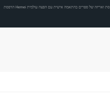
רותי הדפסת ואריזה של ספרים בהתאמה אישית עם הפצה עולמית