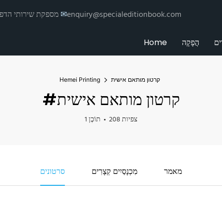
enquiry@specialeditionbook.com
✉
הדפסת Hemei מספקת שי
ים
הֲפָקָה
Home
קרטון מותאם אישית
Hemei Printing
#קרטון מותאם אישית
208 צפיות
1 תוֹכֶן
מאמר
מִכְנָסַיִים קְצָרִים
סרטונים