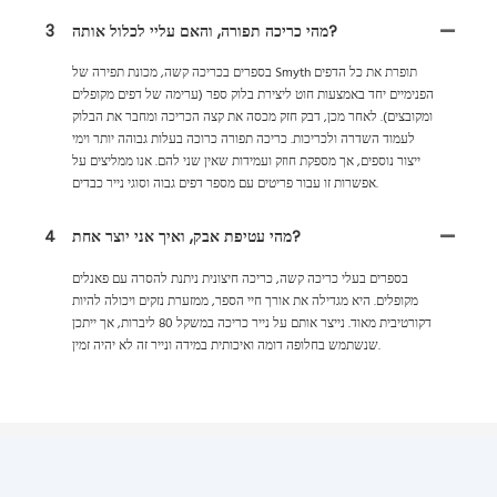
מהי כריכה תפורה, והאם עליי לכלול אותה?
3
בספרים בכריכה קשה, מכונת תפירה של Smyth תופרת את כל הדפים
הפנימיים יחד באמצעות חוט ליצירת בלוק ספר (ערימה של דפים מקופלים
ומקובצים). לאחר מכן, דבק חזק מכסה את קצה הכריכה ומחבר את הבלוק
לעמוד השדרה ולכריכות. כריכה תפורה כרוכה בעלות גבוהה יותר וימי
ייצור נוספים, אך מספקת חוזק ועמידות שאין שני להם. אנו ממליצים על
אפשרות זו עבור פריטים עם מספר דפים גבוה וסוגי נייר כבדים.
מהי עטיפת אבק, ואיך אני יוצר אחת?
4
בספרים בעלי כריכה קשה, כריכה חיצונית ניתנת להסרה עם פאנלים
מקופלים. היא מגדילה את אורך חיי הספר, ממזערת נזקים ויכולה להיות
דקורטיבית מאוד. נייצר אותם על נייר כריכה במשקל 80 ליברות, אך ייתכן
שנשתמש בחלופה דומה ואיכותית במידה ונייר זה לא יהיה זמין.