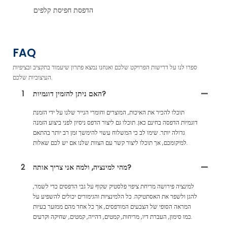
הדפסת חפיסת קלפים
FAQ
ספרו לנו על דרישות הפרויקט שלכם ואנחנו נמצא פתרון שיעמוד בתקציב ובציפיות
העיצוביות שלכם.
האם ניתן להזמין דוגמיות?
1
תוכלו להכיר את האיכות, המוצרים וחומרי הנייר שלנו על ידי הזמנת
דוגמיות הדפסה בחינם כאן. תוכלו גם ליצור הדפס ניסיון לפני ביצוע הזמנה
גדולה יותר. שימו לב כי המשלוח עשוי להימשך זמן רב יותר בהתאם
למיקומכם, אך תוכלו ליצור קשר עם הצוות שלנו אם יש לכם שאלות.
מהי למינציה, ולמה אני צריך אותה?
2
למינציה פירושה מריחת ציפוי פלסטיק שקוף על גבי הדפסים כדי לשמר,
להגן ולשפר את האסתטיקה. כל הלמינציות והגימורים יכולים להשפיע על
המראה הסופי של הצבעים המודפסים, אך כל אחד מהם ממזער בעיות
כמו סימון, העברת דיו, מריחות, קמטים, דהייה, קמטים, שחיקה וקרעים.