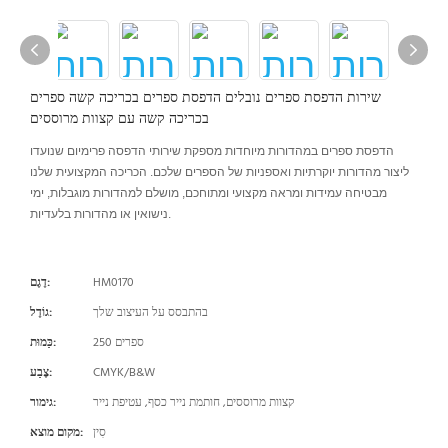
שירות הדפסת ספרים נובלים הדפסת ספרים בכריכה קשה ספרים
בכריכה קשה עם קצוות מרוססים
הדפסת ספרים במהדורות מיוחדות מספקת שירותי הדפסה פרימיום שנועדו
ליצור מהדורות יוקרתיות ואספניות של הספרים שלכם. הכריכה המקצועית שלנו
מבטיחה עמידות ומראה מקצועי ומתוחכם, מושלם למהדורות מוגבלות, ימי
נישואין או מהדורות בלעדיות.
HM0170
דֶגֶם:
בהתבסס על העיצוב שלך
גוֹדֶל:
250 ספרים
כַּמוּת:
CMYK/B&W
צֶבַע:
קצוות מרוססים, חותמת נייר כסף, עטיפת נייר
גימור:
סִין
מקום מוצא: