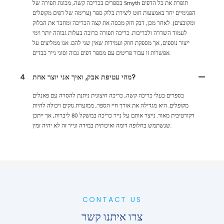
בספרים בכריכה קשה, מכונת תפירה של Smyth תופרת את כל הדפים
הפנימיים יחד באמצעות חוט ליצירת בלוק ספר (ערימה של דפים מקופלים
ומקובצים). לאחר מכן, דבק חזק מכסה את קצה הכריכה ומחבר את הבלוק
לעמוד השדרה ולכריכות. כריכה תפורה כרוכה בעלות גבוהה יותר וימי
ייצור נוספים, אך מספקת חוזק ועמידות שאין שני להם. אנו ממליצים על
אפשרות זו עבור פריטים עם מספר דפים גבוה וסוגי נייר כבדים.
מהי עטיפת אבק, ואיך אני יוצר אחת?
4
בספרים בעלי כריכה קשה, כריכה חיצונית ניתנת להסרה עם פאנלים
מקופלים. היא מגדילה את אורך חיי הספר, ממזערת נזקים ויכולה להיות
דקורטיבית מאוד. נייצר אותם על נייר כריכה במשקל 80 ליברות, אך ייתכן
שנשתמש בחלופה דומה ואיכותית במידה ונייר זה לא יהיה זמין.
CONTACT US
צרו איתנו קשר