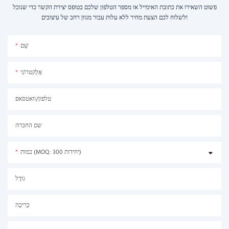
פשוט השאירו את כתובת האימייל או מספר הטלפון שלכם בטופס יצירת הקשר כדי שנוכל
לשלוח לכם הצעת מחיר ללא עלות עבור מגוון רחב של עיצובים!
שֵׁם
אֶלֶקטרוֹנִי
טלפון/וואטסאפ
שם החברה
כמות (MOQ: 300 יחידות)
גוֹדֶל
כְּרִיכָה