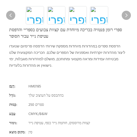
ספרי רומן פנטזיה בכריכה מיוחדת עם קצוות צבועים בספריי והדפסת
עטיפת נייר עבור הסופר
הדפסת ספרים במהדורות מיוחדות מספקת שירותי הדפסה פרימיום שנועדו
ליצור מהדורות יוקרתיות ואספניות של הספרים שלכם. הכריכה המקצועית שלנו
מבטיחה עמידות ומראה מקצועי ומתוחכם, מושלם למהדורות מוגבלות, ימי
נישואין או מהדורות בלעדיות.
HM0185
דֶגֶם:
בהתבסס על העיצוב שלך
גוֹדֶל:
250 ספרים
כַּמוּת:
CMYK/B&W
צֶבַע:
קצוות מרוססים, חותמת נייר כסף, עטיפת נייר
גימור:
סִין
מקום מוצא: