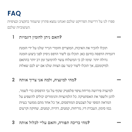
FAQ
ספרו לנו על דרישות הפרויקט שלכם ואנחנו נמצא פתרון שיעמוד בתקציב ובציפיות
העיצוביות שלכם.
האם ניתן להזמין דוגמיות?
1
תוכלו להכיר את האיכות, המוצרים וחומרי הנייר שלנו על ידי הזמנת
דוגמיות הדפסה בחינם כאן. תוכלו גם ליצור הדפס ניסיון לפני ביצוע הזמנה
גדולה יותר. שימו לב כי המשלוח עשוי להימשך זמן רב יותר בהתאם
למיקומכם, אך תוכלו ליצור קשר עם הצוות שלנו אם יש לכם שאלות.
מהי למינציה, ולמה אני צריך אותה?
2
למינציה פירושה מריחת ציפוי פלסטיק שקוף על גבי הדפסים כדי לשמר,
להגן ולשפר את האסתטיקה. כל הלמינציות והגימורים יכולים להשפיע על
המראה הסופי של הצבעים המודפסים, אך כל אחד מהם ממזער בעיות
כמו סימון, העברת דיו, מריחות, קמטים, דהייה, קמטים, שחיקה וקרעים.
מהי כריכה תפורה, והאם עליי לכלול אותה?
3