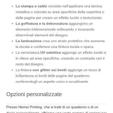
La stampa a caldo
consiste nell'applicare una lamina
metallica o colorata su aree specifiche della copertina o
delle pagine per creare un effetto lucido o texturizzato.
La goffratura e la debossatura
aggiungono un
elemento tridimensionale sollevando o incavando
determinati elementi del disegno.
La laminazione
crea uno strato protettivo che aumenta
la durata e conferisce una finitura lucida o opaca.
La verniciatura
UV selettiva
aggiunge un effetto lucido e
in rilievo ad aree specifiche, creando un contrasto con il
resto del disegno.
La finitura
con glitter sui bordi
aggiunge un tocco di
brillantezza ai bordi delle pagine del quaderno,
conferendogli un aspetto unico e accattivante.
Opzioni personalizzate
Presso Hemei Printing, che si tratti di un quaderno o di un
diario personalizzato, offriamo una vasta gamma di opzioni per