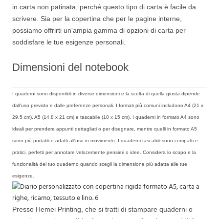
in carta non patinata, perché questo tipo di carta è facile da
scrivere. Sia per la copertina che per le pagine interne,
possiamo offrirti un'ampia gamma di opzioni di carta per
soddisfare le tue esigenze personali.
Dimensioni del notebook
I quaderni sono disponibili in diverse dimensioni e la scelta di quella giusta dipende
dall'uso previsto e dalle preferenze personali. I formati più comuni includono A4 (21 x
29,5 cm), A5 (14,8 x 21 cm) e tascabile (10 x 15 cm). I quaderni in formato A4 sono
ideali per prendere appunti dettagliati o per disegnare, mentre quelli in formato A5
sono più portatili e adatti all'uso in movimento. I quaderni tascabili sono compatti e
pratici, perfetti per annotare velocemente pensieri o idee. Considera lo scopo e la
funzionalità del tuo quaderno quando scegli la dimensione più adatta alle tue
esigenze.
Presso Hemei Printing, che si tratti di stampare quaderni o