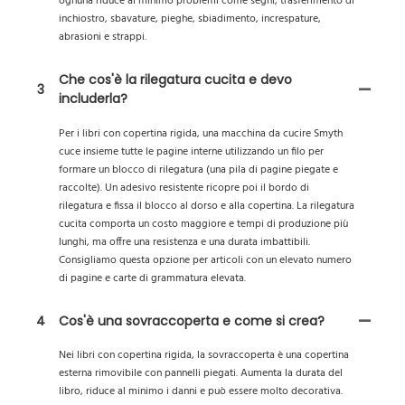
ognuna riduce al minimo problemi come segni, trasferimento di
inchiostro, sbavature, pieghe, sbiadimento, increspature,
abrasioni e strappi.
Che cos'è la rilegatura cucita e devo
3
includerla?
Per i libri con copertina rigida, una macchina da cucire Smyth
cuce insieme tutte le pagine interne utilizzando un filo per
formare un blocco di rilegatura (una pila di pagine piegate e
raccolte). Un adesivo resistente ricopre poi il bordo di
rilegatura e fissa il blocco al dorso e alla copertina. La rilegatura
cucita comporta un costo maggiore e tempi di produzione più
lunghi, ma offre una resistenza e una durata imbattibili.
Consigliamo questa opzione per articoli con un elevato numero
di pagine e carte di grammatura elevata.
4
Cos'è una sovraccoperta e come si crea?
Nei libri con copertina rigida, la sovraccoperta è una copertina
esterna rimovibile con pannelli piegati. Aumenta la durata del
libro, riduce al minimo i danni e può essere molto decorativa.