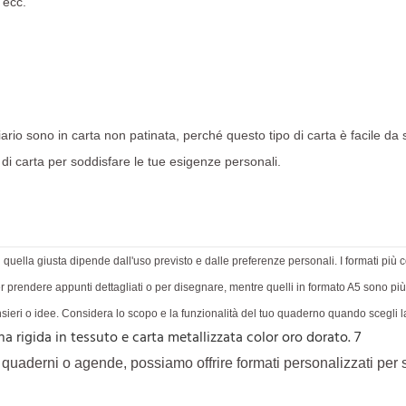
 ecc.
rio sono in carta non patinata, perché questo tipo di carta è facile da 
di carta per soddisfare le tue esigenze personali.
i quella giusta dipende dall'uso previsto e dalle preferenze personali. I formati pi
r prendere appunti dettagliati o per disegnare, mentre quelli in formato A5 sono più p
nsieri o idee. Considera lo scopo e la funzionalità del tuo quaderno quando scegli 
e quaderni o agende, possiamo offrire formati personalizzati per 