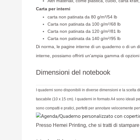
Altri materiali, come plastica, cuoio, carta kraft,
Carta per interni
carta non patinata da 80 g/m²/54 lb
Carta non patinata da 100 g/m²/68 lb
Carta non patinata da 120 g/m²/81 lb
Carta non patinata da 140 g/m²/95 lb
Di norma, le pagine interne di un quaderno o di un dia
interne, possiamo offrirti un'ampia gamma di opzioni 
Dimensioni del notebook
I quaderni sono disponibili in diverse dimensioni e la scelta d
tascabile (10 x 15 cm). I quaderni in formato A4 sono ideali pe
sono compatti e pratici, perfetti per annotare velocemente pe
Presso Hemei Printing, che si tratti di stampar