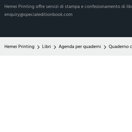
Hemei Printing offre servizi di stampa e confezionamento di libr
enquiry@specialeditionbook.com
Hemei Printing
Libri
Agenda per quaderni
Quaderno c