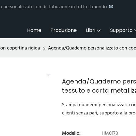
i personalizzati con distribuzione in tutto il mondo.
✉
Home
Produzione
Libri
Supporto
on copertina rigida
Agenda/Quaderno personalizzato con copert
Agenda/Quaderno person
tessuto e carta metalliz
Stampa quaderni personalizzati con 
clienti senza pari, supporto alla pro
Modello:
HM0178