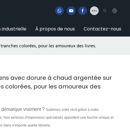
 industrielle
À propos de nous
Contactez-nous
tranches colorées, pour les amoureux des livres.
mans avec dorure à chaud argentée sur
es colorées, pour les amoureux des
e démarque vraiment ?
Sublimez votre récit grâce à notre
. Nos services d'impression spécialisés apportent une touche unique et
r dans n'importe quelle librairie.