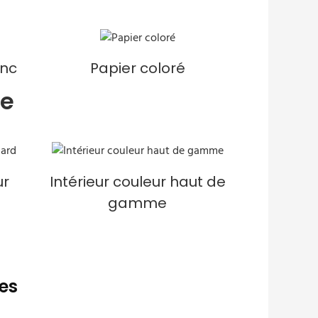
anc
Papier coloré
re
ur
Intérieur couleur haut de
gamme
les