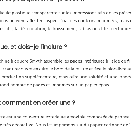
icule plastique transparente sur les impressions afin de les préser
itions peuvent affecter l'aspect final des couleurs imprimées, mai
es plis, la décoloration, le froissement, l'abrasion et les déchirures
e, et dois-je l'inclure ?
chine à coudre Smyth assemble les pages intérieures à l'aide de fi
ssant recouvre ensuite le bord de la reliure et fixe le bloc-livre a
e production supplémentaire, mais offre une solidité et une lon
rand nombre de pages et imprimés sur un papier épais.
et comment en créer une ?
quette est une couverture extérieure amovible composée de panneaux
e très décorative. Nous les imprimons sur du papier cartonné de 