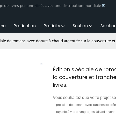
e de livres personnalisés avec une distribution mondiale
✉
me
Production
Produits
Soutien
Solution
iale de romans avec dorure à chaud argentée sur la couverture et 
Édition spéciale de ro
la couverture et tranch
livres.
Vous souhaitez que votre projet s
impression de romans avec tranches colorées
attrayante à vos ouvrages, les faisant rayonne