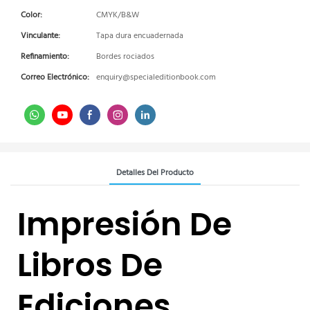
Color:
CMYK/B&W
Vinculante:
Tapa dura encuadernada
Refinamiento:
Bordes rociados
Correo Electrónico:
enquiry@specialeditionbook.com
Detalles Del Producto
Impresión De
Libros De
Ediciones