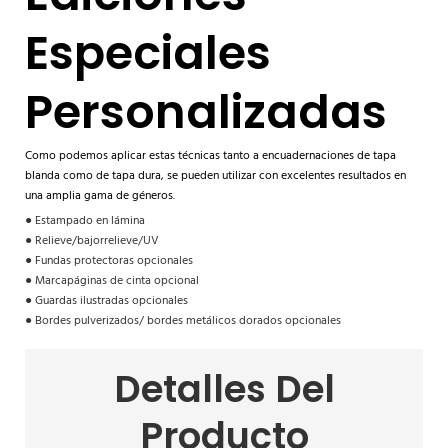
Especiales
Personalizadas
Como podemos aplicar estas técnicas tanto a encuadernaciones de tapa
blanda como de tapa dura, se pueden utilizar con excelentes resultados en
una amplia gama de géneros.
●
Estampado en lámina
●
Relieve/bajorrelieve/UV
●
Fundas protectoras opcionales
●
Marcapáginas de cinta opcional
●
Guardas ilustradas opcionales
●
Bordes pulverizados/
bordes metálicos dorados
opcionales
Detalles Del
Producto