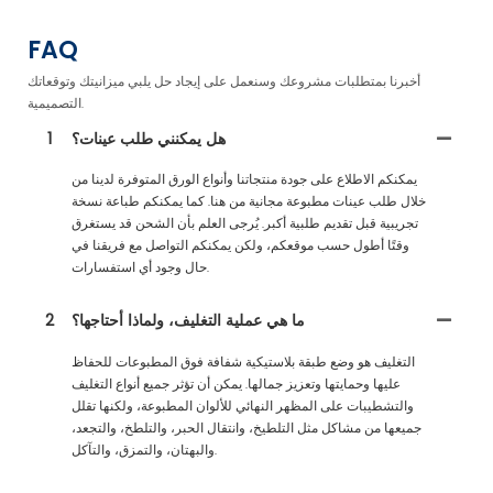
FAQ
أخبرنا بمتطلبات مشروعك وسنعمل على إيجاد حل يلبي ميزانيتك وتوقعاتك
التصميمية.
هل يمكنني طلب عينات؟
1
يمكنكم الاطلاع على جودة منتجاتنا وأنواع الورق المتوفرة لدينا من
خلال طلب عينات مطبوعة مجانية من هنا. كما يمكنكم طباعة نسخة
تجريبية قبل تقديم طلبية أكبر. يُرجى العلم بأن الشحن قد يستغرق
وقتًا أطول حسب موقعكم، ولكن يمكنكم التواصل مع فريقنا في
حال وجود أي استفسارات.
ما هي عملية التغليف، ولماذا أحتاجها؟
2
التغليف هو وضع طبقة بلاستيكية شفافة فوق المطبوعات للحفاظ
عليها وحمايتها وتعزيز جمالها. يمكن أن تؤثر جميع أنواع التغليف
والتشطيبات على المظهر النهائي للألوان المطبوعة، ولكنها تقلل
جميعها من مشاكل مثل التلطيخ، وانتقال الحبر، والتلطخ، والتجعد،
والبهتان، والتمزق، والتآكل.