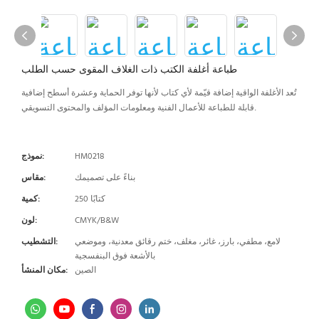
طباعة أغلفة الكتب ذات الغلاف المقوى حسب الطلب
تُعد الأغلفة الواقية إضافة قيّمة لأي كتاب لأنها توفر الحماية وعشرة أسطح إضافية
قابلة للطباعة للأعمال الفنية ومعلومات المؤلف والمحتوى التسويقي.
HM0218
نموذج:
بناءً على تصميمك
مقاس:
250 كتابًا
كمية:
CMYK/B&W
لون:
لامع، مطفي، بارز، غائر، مغلف، ختم رقائق معدنية، وموضعي
التشطيب:
بالأشعة فوق البنفسجية
الصين
مكان المنشأ: