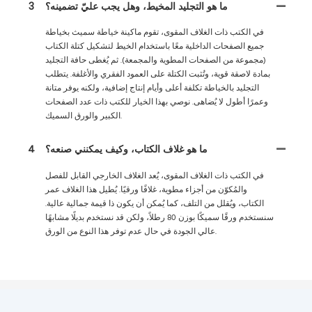
ما هو التجليد المخيط، وهل يجب عليّ تضمينه؟
3
في الكتب ذات الغلاف المقوى، تقوم ماكينة خياطة سميث بخياطة
جميع الصفحات الداخلية معًا باستخدام الخيط لتشكيل كتلة الكتاب
(مجموعة من الصفحات المطوية والمجمعة). ثم يُغطى حافة التجليد
بمادة لاصقة قوية، وتُثبت الكتلة على العمود الفقري والأغلفة. يتطلب
التجليد بالخياطة تكلفة أعلى وأيام إنتاج إضافية، ولكنه يوفر متانة
وعمرًا أطول لا يُضاهى. نوصي بهذا الخيار للكتب ذات عدد الصفحات
الكبير والورق السميك.
ما هو غلاف الكتاب، وكيف يمكنني صنعه؟
4
في الكتب ذات الغلاف المقوى، يُعد الغلاف الخارجي القابل للفصل
والمُكوّن من أجزاء مطوية، غلافًا ورقيًا. يُطيل هذا الغلاف عمر
الكتاب، ويُقلل من التلف، كما يُمكن أن يكون ذا قيمة جمالية عالية.
سنستخدم ورقًا سميكًا بوزن 80 رطلاً، ولكن قد نستخدم بديلًا مشابهًا
عالي الجودة في حال عدم توفر هذا النوع من الورق.