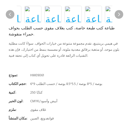
طباعة كتب طبعة خاصة، كتب بغلاف مقوى حسب الطلب بحواف
حمراء منقوشة.
في هيمي برينتينغ، نقدم مجموعة متنوعة من خيارات الحواف. سواءً كانت مطلية
بلون موحد، أو مذهبة برقائق معدنية ملونة، أو مصممة بنمط من اختيارك، فإن هذه
التقنيات الرائعة قادرة على تحويل أي كتاب إلى تحفة فنية.
HM09061
نموذج:
6*9 بوصة / 5*8 بوصة / 5.5*8.5 بوصة / حسب الطلب
حجم الكتاب:
250 كتابًا
كمية:
CMYK/أبيض وأسود
لون الحبر:
غلاف مقوى
ملزم:
قوانغدونغ، الصين
مكان المنشأ: