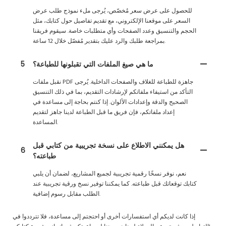
للحصول على عرض سعر مُخصّص، يُرجى ملء نموذج طلب عرض
السعر على موقعنا الإلكتروني، مع تقديم تفاصيل حول كتابك، مثل
الحجم والتنسيق وعدد الصفحات وأي متطلبات خاصة. سيقوم فريقنا
بمراجعة طلبك والرد عليك بتقدير مُفصّل خلال 12 ساعة.
ما هي صيغ الملفات التي تقبلونها للطباعة؟
5
نقبل ملفات PDF جاهزة للطباعة للغلاف والصفحات الداخلية. يُرجى
التأكد من استيفاء ملفاتكم لإرشادات التقديم، بما في ذلك التنسيق
الصحيح والدقة وإعدادات الألوان. إذا كنتم بحاجة إلى مساعدة في
إعداد ملفاتكم، فإن فريق ما قبل الطباعة لدينا جاهز لتقديم
المساعدة.
هل يمكنني الاطلاع على نسخة تجريبية من كتابي قبل
6
طباعته؟
نعم، نوفر نسخًا رقمية تجريبية لجميع المشاريع، لضمان أن يلبي
كتابك توقعاتك قبل طباعته. كما يمكننا توفير نسخ ورقية تجريبية عند
الطلب مقابل رسوم إضافية.
إذا كانت لديكم أي استفسارات أخرى أو احتجتم إلى مساعدة، فلا تترددوا في