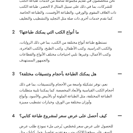
نحن متخصصون في تقديم مجموعة شاملة من خدمات طباعة الكتب
للشركات، بما في ذلك على سبيل المثال لا الحصر، طباعة الكتب
ذات الغلاف المقوى والورقي، والطباعة الأوفست، والطباعة الخاصة.
كما نقدم خدمات أخرى ذات صلة مثل التجليد والتشطيب والتغليف.
ما أنواع الكتب التي يمكنك طباعتها؟
2
نستطيع طباعة أنواع مختلفة من الكتب، بما في ذلك الروايات،
والكتب الدراسية، وكتب الأطفال، وكتب الطبخ، والكتب الفاخرة،
وكتب الأعمال، وغيرها. نلبي احتياجات مختلف الأنواع والقطاعات
والجمهور المستهدف.
هل يمكنك الطباعة بأحجام وتنسيقات مختلفة؟
3
نعم، نوفر تشكيلة واسعة من الأحجام والتنسيقات، بما في ذلك
أحجام الكتب القياسية والأبعاد المخصصة. كما يمكننا تلبية متطلبات
الطباعة المختلفة، مثل الطباعة الملونة أو بالأبيض والأسود، وأنواع
وأوزان مختلفة من الورق، وخيارات تشطيب مميزة.
كيف أحصل على عرض سعر لمشروع طباعة كتابي؟
4
للحصول على عرض سعر مُخصّص، يُرجى ملء نموذج طلب عرض
السعر على موقعنا الإلكتروني، مع تقديم تفاصيل حول كتابك، مثل