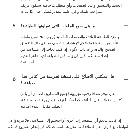
الحجم والتنسيق وعدد الصفحات وأي متطلبات خاصة. سيقوم فريقنا
بمراجعة طلبك والرد عليك بتقدير مُفصّل خلال 12 ساعة.
ما هي صيغ الملفات التي تقبلونها للطباعة؟
5
نقبل ملفات PDF جاهزة للطباعة للغلاف والصفحات الداخلية. يُرجى
التأكد من استيفاء ملفاتكم لإرشادات التقديم، بما في ذلك التنسيق
الصحيح والدقة وإعدادات الألوان. إذا كنتم بحاجة إلى مساعدة في
إعداد ملفاتكم، فإن فريق ما قبل الطباعة لدينا جاهز لتقديم
المساعدة.
هل يمكنني الاطلاع على نسخة تجريبية من كتابي قبل
6
طباعته؟
نعم، نوفر نسخًا رقمية تجريبية لجميع المشاريع، لضمان أن يلبي
كتابك توقعاتك قبل طباعته. كما يمكننا توفير نسخ ورقية تجريبية عند
الطلب مقابل رسوم إضافية.
إذا كانت لديكم أي استفسارات أخرى أو احتجتم إلى مساعدة، فلا تترددوا في
التواصل مع فريق دعم العملاء لدينا. نحن هنا لمساعدتكم في إنجاز مشروع كتابكم!