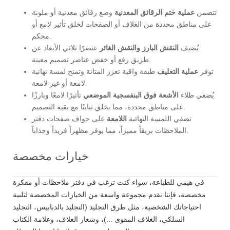
تتضمن
عملية ختم الرقائق المعدنية
وضع رقائق معدنية أو ملونة
على مناطق محددة من الغلاف أو الصفحات لخلق تأثير لامع أو
محكم.
يُضيف
النقش البارز والنقش الغائر
عنصرًا ثلاثي الأبعاد عن
طريق رفع أو خفض عناصر تصميم معينة.
توفر
عملية التغليف
طبقة واقية تعزز المتانة وتمنح لمسة نهائية
لامعة أو غير لامعة.
يُضفي طلاء
الأشعة فوق البنفسجية الموضعي
تأثيرًا لامعًا وبارزًا
على مناطق محددة، مما يخلق تباينًا مع بقية التصميم.
تضفي اللمسة النهائية
اللامعة
على حواف صفحات دفتر
الملاحظات بريقاً مميزاً، مما يوفر مظهراً فريداً وجذاباً.
خيارات مخصصة
في هيمي للطباعة، سواء كنت ترغب في دفتر ملاحظات أو مفكرة
مخصصة، فإننا نقدم مجموعة واسعة من الخيارات المخصصة لتلبية
احتياجاتك الشخصية، مثل طرق التجليد (التجليد بالدبابيس، التجليد
السلكي، الغلاف المقوى ...)، وشعار الغلاف، وعلامة الكتاب