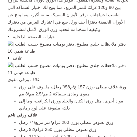
بين 80 و120 غرامًا للمتر المربع، مما يتيح لك اختيار السماكة التي
تناسب احتياجاتك. توفر الأوزان السميكة متانة أكبر، بينما ينتج عن
الأوزان الخفيفة دفترًا أخف وزنًا. ضع في اعتبارك الغرض من دفترك
وكيفية استخدامه لتحديد وزن الورق الأمثل لمشروعك.
خيارات الصفحة الداخلية
غلاف
غلاف ورقي مقوى
ورق غلاف مطلي بوزن 157 غ/م²/58 رطل، ملفوف على ورق
مقوى رمادي بسماكة 2 مم/2.5 مم/3 مم
مواد أخرى، مثل ورق الكتان والجلد وورق الكرافت، وما إلى
ذلك، ملفوفة على لوح رمادي
غلاف ورقي ناعم
ورق نصوص مطلي بوزن 200 غرام/متر مربع/74 رطل
ورق نصوص مطلي بوزن 250 غرام/92 رطل
ورق نصوص مطلي بوزن 300 غرام/متر مربع/111 رطل