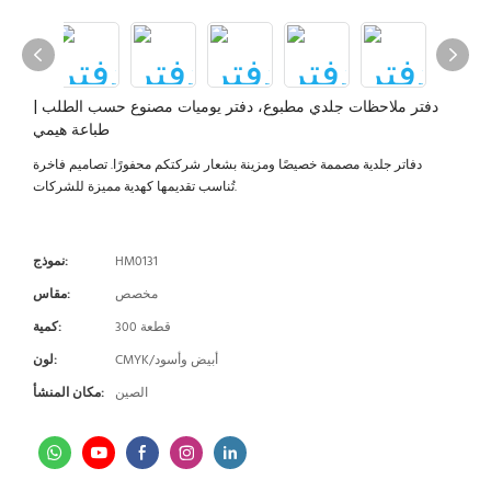
دفتر ملاحظات جلدي مطبوع، دفتر يوميات مصنوع حسب الطلب |
طباعة هيمي
دفاتر جلدية مصممة خصيصًا ومزينة بشعار شركتكم محفورًا. تصاميم فاخرة
تُناسب تقديمها كهدية مميزة للشركات.
HM0131
نموذج:
مخصص
مقاس:
300 قطعة
كمية:
CMYK/أبيض وأسود
لون:
الصين
مكان المنشأ: