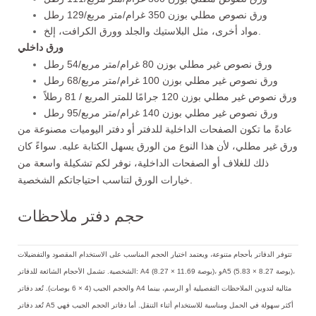
ورق نصوص مطلي بوزن 350 غرام/متر مربع/129 رطل
مواد أخرى، مثل البلاستيك والجلد وورق الكرافت، إلخ.
ورق داخلي
ورق نصوص غير مطلي بوزن 80 غرام/متر مربع/54 رطل
ورق نصوص غير مطلي بوزن 100 غرام/متر مربع/68 رطل
ورق نصوص غير مطلي بوزن 120 جرامًا للمتر المربع / 81 رطلاً
ورق نصوص غير مطلي بوزن 140 غرام/متر مربع/95 رطل
عادةً ما تكون الصفحات الداخلية للدفتر أو دفتر اليوميات مصنوعة من
ورق غير مطلي، لأن هذا النوع من الورق يسهل الكتابة عليه. سواءً كان
ذلك للغلاف أو الصفحات الداخلية، نوفر لكم تشكيلة واسعة من
خيارات الورق لتناسب احتياجاتكم الشخصية.
حجم دفتر ملاحظات
تتوفر الدفاتر بأحجام متنوعة، ويعتمد اختيار الحجم المناسب على الاستخدام المقصود والتفضيلات
الشخصية. تشمل الأحجام الشائعة للدفاتر: A4 (8.27 × 11.69 بوصة)، وA5 (5.83 × 8.27 بوصة)،
والحجم الجيب (4 × 6 بوصات). تُعد دفاتر A4 مثالية لتدوين الملاحظات التفصيلية أو الرسم، بينما
تُعد دفاتر A5 أكثر سهولة في الحمل ومناسبة للاستخدام أثناء التنقل. أما دفاتر الحجم الجيب فهي