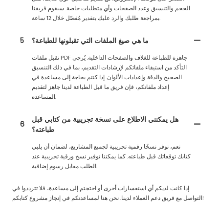
الحجم والتنسيق وعدد الصفحات وأي متطلبات خاصة. سيقوم فريقنا
بمراجعة طلبك والرد عليك بتقدير مُفصّل خلال 12 ساعة.
ما هي صيغ الملفات التي تقبلونها للطباعة؟
5
نقبل ملفات PDF جاهزة للطباعة للغلاف والصفحات الداخلية. يُرجى
التأكد من استيفاء ملفاتكم لإرشادات التقديم، بما في ذلك التنسيق
الصحيح والدقة وإعدادات الألوان. إذا كنتم بحاجة إلى مساعدة في
إعداد ملفاتكم، فإن فريق ما قبل الطباعة لدينا جاهز لتقديم
المساعدة.
هل يمكنني الاطلاع على نسخة تجريبية من كتابي قبل
6
طباعته؟
نعم، نوفر نسخًا رقمية تجريبية لجميع المشاريع، لضمان أن يلبي
كتابك توقعاتك قبل طباعته. كما يمكننا توفير نسخ ورقية تجريبية عند
الطلب مقابل رسوم إضافية.
إذا كانت لديكم أي استفسارات أخرى أو احتجتم إلى مساعدة، فلا تترددوا في
التواصل مع فريق دعم العملاء لدينا. نحن هنا لمساعدتكم في إنجاز مشروع كتابكم!