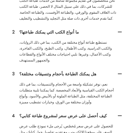
نحن متخصصون في تقديم مجموعة شاملة من خدمات طباعة الكتب
للشركات، بما في ذلك على سبيل المثال لا الحصر، طباعة الكتب
ذات الغلاف المقوى والورقي، والطباعة الأوفست، والطباعة الخاصة.
كما نقدم خدمات أخرى ذات صلة مثل التجليد والتشطيب والتغليف.
ما أنواع الكتب التي يمكنك طباعتها؟
2
نستطيع طباعة أنواع مختلفة من الكتب، بما في ذلك الروايات،
والكتب الدراسية، وكتب الأطفال، وكتب الطبخ، والكتب الفاخرة،
وكتب الأعمال، وغيرها. نلبي احتياجات مختلف الأنواع والقطاعات
والجمهور المستهدف.
هل يمكنك الطباعة بأحجام وتنسيقات مختلفة؟
3
نعم، نوفر تشكيلة واسعة من الأحجام والتنسيقات، بما في ذلك
أحجام الكتب القياسية والأبعاد المخصصة. كما يمكننا تلبية متطلبات
الطباعة المختلفة، مثل الطباعة الملونة أو بالأبيض والأسود، وأنواع
وأوزان مختلفة من الورق، وخيارات تشطيب مميزة.
كيف أحصل على عرض سعر لمشروع طباعة كتابي؟
4
للحصول على عرض سعر مُخصّص، يُرجى ملء نموذج طلب عرض
السعر على موقعنا الإلكتروني، مع تقديم تفاصيل حول كتابك، مثل