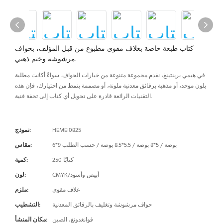
كتاب طبعة خاصة بغلاف مقوى مطبوع من قبل المؤلف، بحواف
مرشوشة وختم ذهبي.
في هيمي برينتينغ، نقدم مجموعة متنوعة من خيارات الحواف. سواءً أكانت مطلية
بلون موحد، أو مذهبة برقائق معدنية ملونة، أو مصممة بنمط من اختيارك، فإن هذه
التقنيات الرائعة قادرة على تحويل أي كتاب إلى تحفة فنية.
HEMEI0825
نموذج:
6*9 بوصة / 5*8 بوصة / 5.5*8.5 بوصة / حسب الطلب
مقاس:
250 كتابًا
كمية:
CMYK/أبيض وأسود
لون:
غلاف مقوى
ملزم:
حواف مرشوشة وتغليف بالرقائق المعدنية
التشطيب:
قوانغدونغ، الصين
مكان المنشأ: