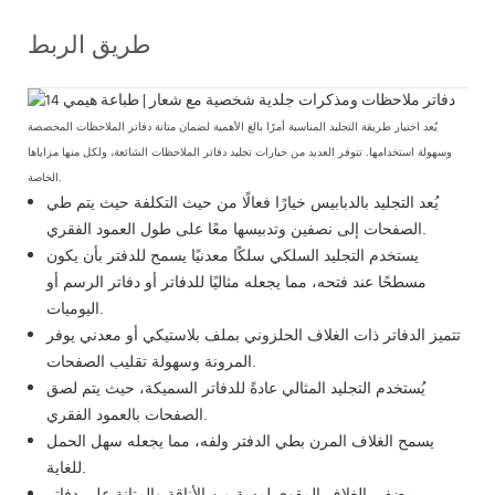
طريق الربط
يُعد اختيار طريقة التجليد المناسبة أمرًا بالغ الأهمية لضمان متانة دفاتر الملاحظات المخصصة
وسهولة استخدامها. تتوفر العديد من خيارات تجليد دفاتر الملاحظات الشائعة، ولكل منها مزاياها
الخاصة.
يُعد التجليد بالدبابيس خيارًا فعالًا من حيث التكلفة حيث يتم طي
الصفحات إلى نصفين وتدبيسها معًا على طول العمود الفقري.
يستخدم التجليد السلكي سلكًا معدنيًا يسمح للدفتر بأن يكون
مسطحًا عند فتحه، مما يجعله مثاليًا للدفاتر أو دفاتر الرسم أو
اليوميات.
تتميز الدفاتر ذات الغلاف الحلزوني بملف بلاستيكي أو معدني يوفر
المرونة وسهولة تقليب الصفحات.
يُستخدم التجليد المثالي عادةً للدفاتر السميكة، حيث يتم لصق
الصفحات بالعمود الفقري.
يسمح الغلاف المرن بطي الدفتر ولفه، مما يجعله سهل الحمل
للغاية.
يضفي الغلاف المقوى لمسة من الأناقة والمتانة على دفاتر