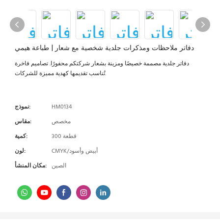
دفاتر ملاحظات ومذكرات جلدية شخصية مع شعار | طباعة هيمي
دفاتر جلدية مصممة خصيصًا ومزينة بشعار شركتكم محفورًا. تصاميم فاخرة
تُناسب تقديمها كهدية مميزة للشركات.
HM0134
نموذج:
مخصص
مقاس:
300 قطعة
كمية:
CMYK/أبيض وأسود
لون:
الصين
مكان المنشأ: