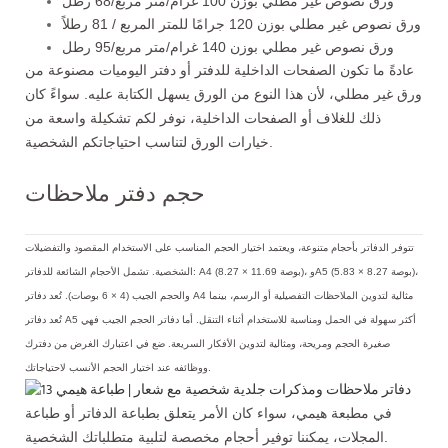
ورق نصوص غير مطلي بوزن 100 غرام/متر مربع/68 رطل
ورق نصوص غير مطلي بوزن 120 جرامًا للمتر المربع / 81 رطلاً
ورق نصوص غير مطلي بوزن 140 غرام/متر مربع/95 رطل
عادةً ما تكون الصفحات الداخلية للدفتر أو دفتر اليوميات مصنوعة من
ورق غير مطلي، لأن هذا النوع من الورق يسهل الكتابة عليه. سواءً كان
ذلك للغلاف أو الصفحات الداخلية، نوفر لكم تشكيلة واسعة من
خيارات الورق لتناسب احتياجاتكم الشخصية.
حجم دفتر ملاحظات
تتوفر الدفاتر بأحجام متنوعة، ويعتمد اختيار الحجم المناسب على الاستخدام المقصود والتفضيلات
الشخصية. تشمل الأحجام الشائعة للدفاتر: A4 (8.27 × 11.69 بوصة)، وA5 (5.83 × 8.27 بوصة)،
والحجم الجيب (4 × 6 بوصات). تُعد دفاتر A4 مثالية لتدوين الملاحظات التفصيلية أو الرسم، بينما
تُعد دفاتر A5 أكثر سهولة في الحمل ومناسبة للاستخدام أثناء التنقل. أما دفاتر الحجم الجيب فهي
صغيرة الحجم ومريحة، ومثالية لتدوين الأفكار السريعة. ضع في اعتبارك الغرض من دفترك
ووظائفه عند اختيار الحجم الأنسب لاحتياجاتك.
في مطبعة هيمي، سواء كان الأمر يتعلق بطباعة الدفاتر أو طباعة
المجلات، يمكننا توفير أحجام مخصصة لتلبية متطلباتك الشخصية.