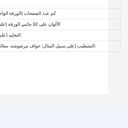
3. كم عدد الصفحات (الورقة الوا
4. الألوان على كلا جانبي الورقة (ع
5. التجليد (على سبيل المثال: غلاف مقوى، تجليد مثالي، تجليد سلكي، إلخ).
6. التشطيب (على سبيل المثال: حواف مرشوشة، معالجة بالأشعة فوق البنفسجية، تغليف لامع/غير لامع، لامع، إلخ).