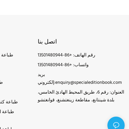
اتصل بنا
رقم الهاتف: +86-13501480944
طباعة 
واتساب: +86-13501480944
بريد
enquiry@specialeditionbook.com
إلكتروني:
طب
العنوان: رقم 6، طريق المحيط الهادئ الخامس،
بلدة شينتانغ، مقاطعة زينغتشنغ، قوانغتشو
طباعة كت
طباعة ا