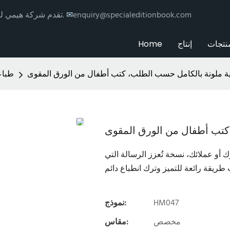
enquiry@specialeditionbook.com
✉
تقدم شركة هيمي للطباعة خدمات طباعة وتغليف الكتب حسب الطلب مع توزيع عالمي.
نتجات
إنتاج
Home
ة ملونة بالكامل حسب الطلب، كتب أطفال من الورق المقوى
طباع
كتب أطفال من الورق المقوى
و عملائك، نسخة تُعزز الرسالة التي
HM047
نموذج:
مخصص
مقاس: