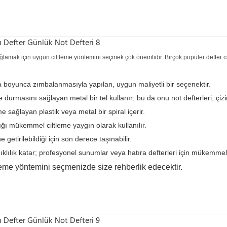
nı sağlamak için uygun ciltleme yöntemini seçmek çok önemlidir. Birçok popüler defter
rga boyunca zımbalanmasıyla yapılan, uygun maliyetli bir seçenektir.
e durmasını sağlayan metal bir tel kullanır; bu da onu not defterleri, çizim
rme sağlayan plastik veya metal bir spiral içerir.
dığı mükemmel ciltleme yaygın olarak kullanılır.
getirilebildiği için son derece taşınabilir.
anıklılık katar; profesyonel sunumlar veya hatıra defterleri için mükemmel
eme yöntemini seçmenizde size rehberlik edecektir.