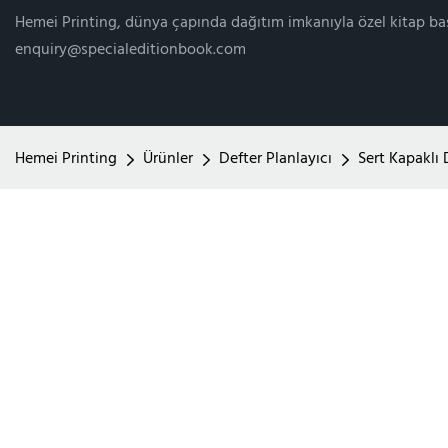
Hemei Printing, dünya çapında dağıtım imkanıyla özel kitap ba
enquiry@specialeditionbook.com
Hemei Printing
Ürünler
Defter Planlayıcı
Sert Kapaklı 