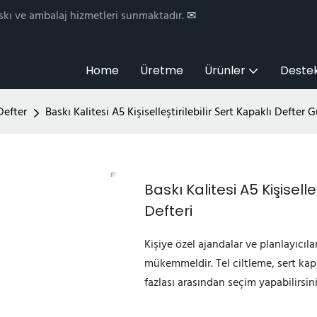
skı ve ambalaj hizmetleri sunmaktadır.
✉
Home
Üretme
Ürünler
Deste
Defter
Baskı Kalitesi A5 Kişiselleştirilebilir Sert Kapaklı Defter
Baskı Kalitesi A5 Kişisell
Defteri
Kişiye özel ajandalar ve planlayıcılar
mükemmeldir. Tel ciltleme, sert kapa
fazlası arasından seçim yapabilirsini