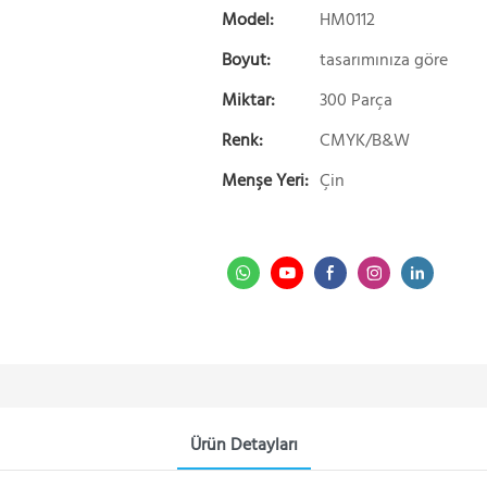
Model:
HM0112
Boyut:
tasarımınıza göre
Miktar:
300 Parça
Renk:
CMYK/B&W
Menşe Yeri:
Çin
Ürün Detayları