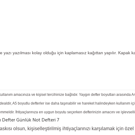
 yazı yazılması kolay olduğu için kaplamasız kağıttan yapılır. Kapak kağı
llanım amacınıza ve kişisel tercihinize bağlıdır. Yaygın defter boyutları arasında A4 
n idealdir, A5 boyutlu defterler ise daha taşınabilir ve hareket halindeyken kullanım
mükemmeldir. İhtiyaçlarınıza en uygun boyutu seçerken defterinizin amacını ve işlevse
kısı olsun, kişiselleştirilmiş ihtiyaçlarınızı karşılamak için öze