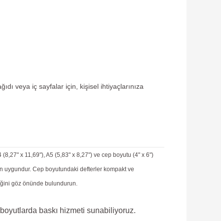
dı veya iç sayfalar için, kişisel ihtiyaçlarınıza
(8,27" x 11,69"), A5 (5,83" x 8,27") ve cep boyutu (4" x 6")
 için uygundur. Cep boyutundaki defterler kompakt ve
lliğini göz önünde bulundurun.
l boyutlarda baskı hizmeti sunabiliyoruz.