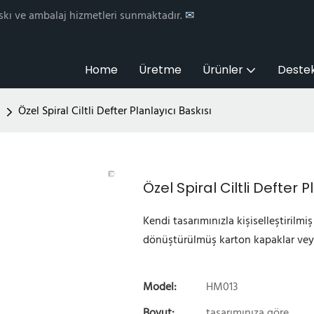
skı ve ambalaj hizmetleri sunmaktadır.
✉
Home
Üretme
Ürünler
Deste
Özel Spiral Ciltli Defter Planlayıcı Baskısı
Özel Spiral Ciltli Defter P
Kendi tasarımınızla kişiselleştirilmiş s
dönüştürülmüş karton kapaklar veya
Model:
HM013
Boyut:
tasarımınıza göre