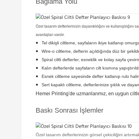
Bağlama Yolu
Özel tasarım defterlerinizin dayanıklılığını ve kullanışlılığı
avantajları vardır.
Tel dikişli ciltleme, sayfaların ikiye katlanıp omu
Wire-o ciltleme, defterin açıldığında düz bir şekild
Spiral ciltli defterler, esneklik ve kolay sayfa çevi
Kalın defterlerde sayfaların cilt kısmına yapıştırıl
Esnek ciltleme sayesinde defter katlanıp rulo haline 
Sert kapaklı ciltleme, defterlerinize şıklık ve day
Hemei Printing'de uzmanlarımız, en uygun ciltl
Baskı Sonrası İşlemler
Özel tasarım defterlerinizin görsel çekiciliğini artırmak