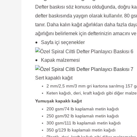
Defter baskısı söz konusu olduğunda, doğru kağı
defter baskısında yaygın olarak kullanılır. 80 g
tanır. Daha kalın kağıt ağırlıkları daha fazla daya
ağırlığını belirlemek için defterinizin amacını 
Sayfa içi seçenekler
Kapak malzemesi
Sert kapaklı kağıt
2 mm/2,5 mm/3 mm gri kartona sarılmış 157 g/5
Keten kağıdı, deri, kraft kağıdı gibi diğer malze
Yumuşak kapaklı kağıt
200 gsm/74 lb kaplamalı metin kağıdı
250 gsm/92 lb kaplamalı metin kağıdı
300 gsm/111 lb kaplamalı metin kağıdı
350 g/129 lb kaplamalı metin kağıdı
Plastik, deri, kraft kağıdı gibi diğer malzemeler