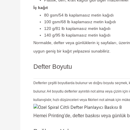
İç kağıt
80 gsm/54 lb kaplamasız metin kağıdı
100 gsm/68 lb kaplamasız metin kağıdı
120 g/81 lb kaplamasız metin kağıdı
140 g/95 lb kaplamasız metin kağıdı
Normalde, defter veya günlüklerin iç sayfaları, üzerine
uygun geniş bir kağıt yelpazesi sunabiliriz.
Defter Boyutu
Defterler çeşitli boyutlarda bulunur ve doğru boyutu seçmek, ku
bulunur. A4 boyutlu defterler ayrıntılı not alma veya çizim içi
kullanışlıdır, hızlı düşünceleri veya fikirleri not almak için 
Hemei Printing'de, defter baskısı veya günlük bas