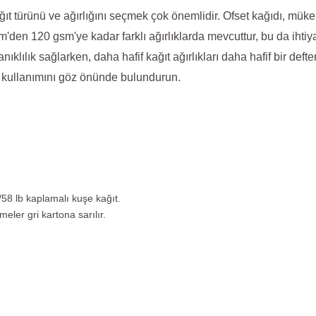
t türünü ve ağırlığını seçmek çok önemlidir. Ofset kağıdı, müke
sm'den 120 gsm'ye kadar farklı ağırlıklarda mevcuttur, bu da ihti
nıklılık sağlarken, daha hafif kağıt ağırlıkları daha hafif bir deft
ve kullanımını göz önünde bulundurun.
8 lb kaplamalı kuşe kağıt.
meler gri kartona sarılır.