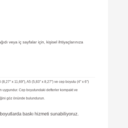
dı veya iç sayfalar için, kişisel ihtiyaçlarınıza
(8,27" x 11,69"), A5 (5,83" x 8,27") ve cep boyutu (4" x 6")
 için uygundur. Cep boyutundaki defterler kompakt ve
lliğini göz önünde bulundurun.
l boyutlarda baskı hizmeti sunabiliyoruz.