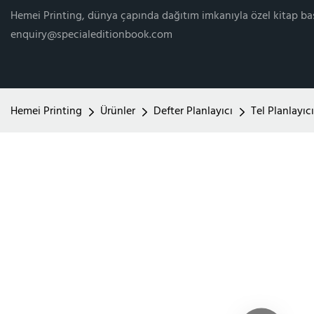
Hemei Printing, dünya çapında dağıtım imkanıyla özel kitap ba
enquiry@specialeditionbook.com
Hemei Printing
Ürünler
Defter Planlayıcı
Tel Planlayıcı