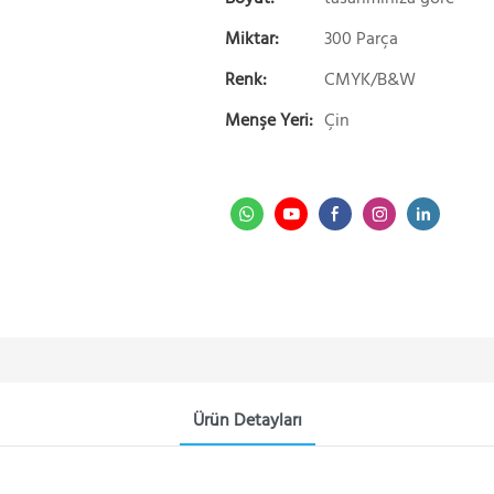
Miktar:
300 Parça
Renk:
CMYK/B&W
Menşe Yeri:
Çin
Ürün Detayları