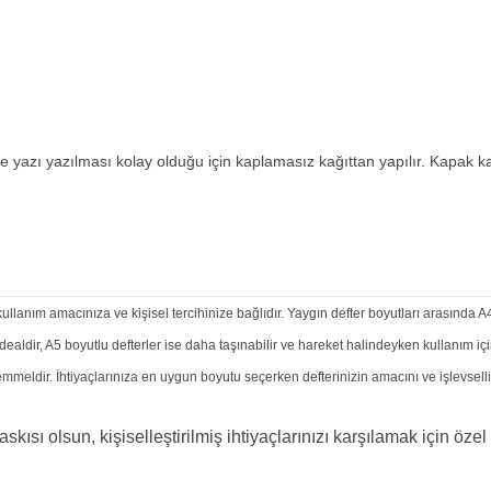
 yazı yazılması kolay olduğu için kaplamasız kağıttan yapılır. Kapak kağı
llanım amacınıza ve kişisel tercihinize bağlıdır. Yaygın defter boyutları arasında A4 
n idealdir, A5 boyutlu defterler ise daha taşınabilir ve hareket halindeyken kullanım
mükemmeldir. İhtiyaçlarınıza en uygun boyutu seçerken defterinizin amacını ve işlevse
kısı olsun, kişiselleştirilmiş ihtiyaçlarınızı karşılamak için öze