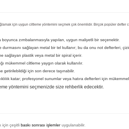
nı sağlamak için uygun ciltleme yöntemini seçmek çok önemlidir. Birçok popüler defter
rga boyunca zımbalanmasıyla yapılan, uygun maliyetli bir seçenektir.
e durmasını sağlayan metal bir tel kullanır; bu da onu not defterleri, çizim
rme sağlayan plastik veya metal bir spiral içerir.
dığı mükemmel ciltleme yaygın olarak kullanılır.
getirilebildiği için son derece taşınabilir.
anıklılık katar; profesyonel sunumlar veya hatıra defterleri için mükemmel
eme yöntemini seçmenizde size rehberlik edecektir.
 için çeşitli
baskı sonrası işlemler
uygulanabilir.