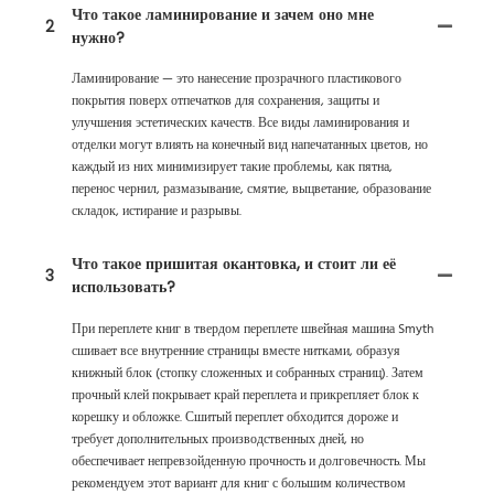
Что такое ламинирование и зачем оно мне
2
нужно?
Ламинирование — это нанесение прозрачного пластикового
покрытия поверх отпечатков для сохранения, защиты и
улучшения эстетических качеств. Все виды ламинирования и
отделки могут влиять на конечный вид напечатанных цветов, но
каждый из них минимизирует такие проблемы, как пятна,
перенос чернил, размазывание, смятие, выцветание, образование
складок, истирание и разрывы.
Что такое пришитая окантовка, и стоит ли её
3
использовать?
При переплете книг в твердом переплете швейная машина Smyth
сшивает все внутренние страницы вместе нитками, образуя
книжный блок (стопку сложенных и собранных страниц). Затем
прочный клей покрывает край переплета и прикрепляет блок к
корешку и обложке. Сшитый переплет обходится дороже и
требует дополнительных производственных дней, но
обеспечивает непревзойденную прочность и долговечность. Мы
рекомендуем этот вариант для книг с большим количеством