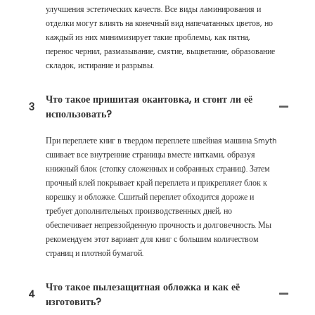
улучшения эстетических качеств. Все виды ламинирования и
отделки могут влиять на конечный вид напечатанных цветов, но
каждый из них минимизирует такие проблемы, как пятна,
перенос чернил, размазывание, смятие, выцветание, образование
складок, истирание и разрывы.
Что такое пришитая окантовка, и стоит ли её
3
использовать?
При переплете книг в твердом переплете швейная машина Smyth
сшивает все внутренние страницы вместе нитками, образуя
книжный блок (стопку сложенных и собранных страниц). Затем
прочный клей покрывает край переплета и прикрепляет блок к
корешку и обложке. Сшитый переплет обходится дороже и
требует дополнительных производственных дней, но
обеспечивает непревзойденную прочность и долговечность. Мы
рекомендуем этот вариант для книг с большим количеством
страниц и плотной бумагой.
Что такое пылезащитная обложка и как её
4
изготовить?